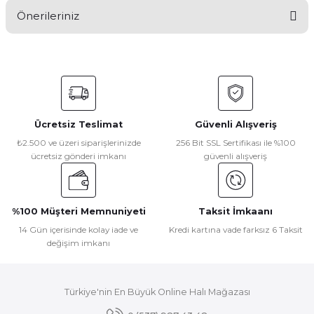
Önerileriniz
Yorum Yaz
Bu ürünün fiyat bilgisi, resim, ürün açıklamalarında ve diğer
konularda yetersiz gördüğünüz noktaları öneri formunu
kullanarak tarafımıza iletebilirsiniz.
Görüş ve önerileriniz için teşekkür ederiz.
Ücretsiz Teslimat
Güvenli Alışveriş
Ürün resmi kalitesiz, bozuk veya görüntülenemiyor.
₺2.500 ve üzeri siparişlerinizde
256 Bit SSL Sertifikası ile %100
ücretsiz gönderi imkanı
güvenli alışveriş
Ürün açıklamasında eksik bilgiler bulunuyor.
Ürün bilgilerinde hatalar bulunuyor.
Ürün fiyatı diğer sitelerden daha pahalı.
%100 Müşteri Memnuniyeti
Taksit İmkaanı
Bu ürüne benzer farklı alternatifler olmalı.
14 Gün içerisinde kolay iade ve
Kredi kartına vade farksız 6 Taksit
değişim imkanı
Türkiye'nin En Büyük Online Halı Mağazası