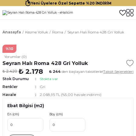
Yeni Üyelere Özel Sepette %20 İNDİRİM
Anasayfa
Kesme Yolluk
Roma
Seyran Halı Roma 428 Gri Yolluk
%10
Yorumlar (0)
Seyran Halı Roma 428 Gri Yolluk
₺ 2.178
₺ 2.420
₺ 244
den başlayan taksitlerle!
Taksit Seçenekleri
Stok Durumu
Stokta var
Renkler
Gri
Havale
2.068,95 TL (%5,00 havale indirimi)
Ebat Bilgisi (m2)
En (cm)
Boy (cm)