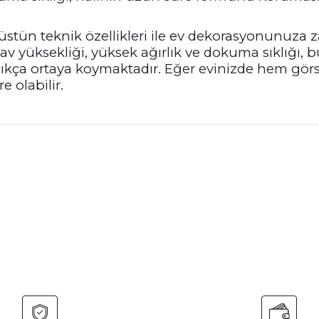
 üstün teknik özellikleri ile ev dekorasyonunuza 
al hav yüksekliği, yüksek ağırlık ve dokuma sıklığı
açıkça ortaya koymaktadır. Eğer evinizde hem gör
e olabilir.
nularda yetersiz gördüğünüz noktaları öneri formunu kullanarak tarafımız
Bu ürüne ilk yorumu siz yapın!
Yorum Yaz