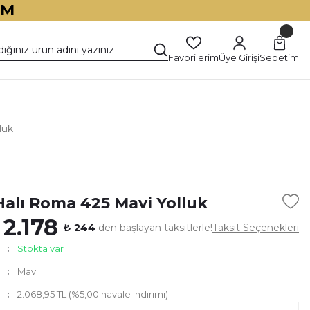
İM
Favorilerim
Üye Girişi
Sepetim
luk
)
Halı Roma 425 Mavi Yolluk
 2.178
₺ 244
den başlayan taksitlerle!
Taksit Seçenekleri
Stokta var
Mavi
2.068,95 TL (%5,00 havale indirimi)