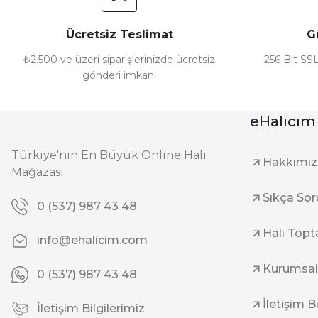
Ücretsiz Teslimat
G
₺2.500 ve üzeri siparişlerinizde ücretsiz
256 Bit SSL
gönderi imkanı
eHalıcım
Türkiye'nin En Büyük Online Halı
Hakkımı
Mağazası
Sıkça Sor
0 (537) 987 43 48
Halı Topt
info@ehalicim.com
Kurumsal
0 (537) 987 43 48
İletişim B
İletişim Bilgilerimiz