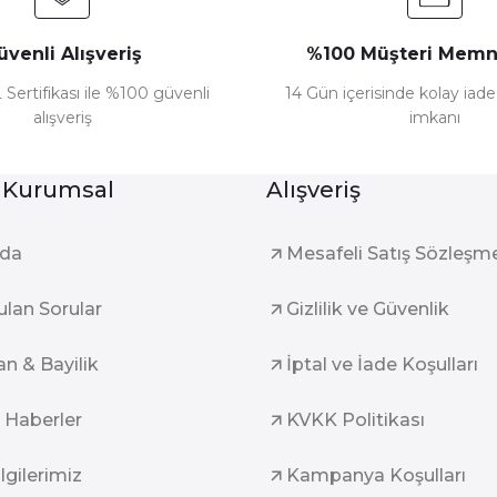
üvenli Alışveriş
%100 Müşteri Memn
 Sertifikası ile %100 güvenli
14 Gün içerisinde kolay iad
alışveriş
imkanı
Gönder
 Kurumsal
Alışveriş
zda
Mesafeli Satış Sözleşm
ulan Sorular
Gizlilik ve Güvenlik
an & Bayilik
İptal ve İade Koşulları
 Haberler
KVKK Politikası
ilgilerimiz
Kampanya Koşulları