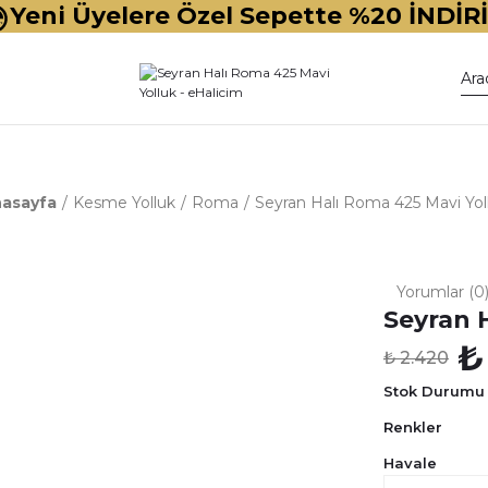
Yeni Üyelere Özel Sepette %20 İNDİR
asayfa
Kesme Yolluk
Roma
Seyran Halı Roma 425 Mavi Yol
Yorumlar (0
Seyran 
₺
₺ 2.420
Stok Durumu
Renkler
Havale