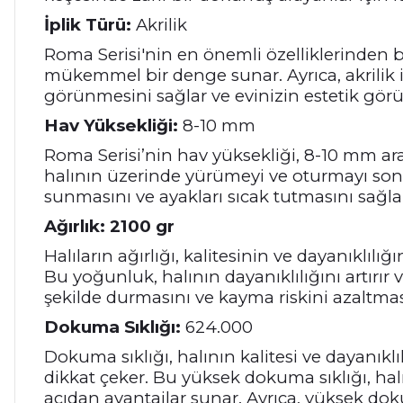
İplik Türü:
Akrilik
Roma Serisi'nin en önemli özelliklerinden biri
mükemmel bir denge sunar. Ayrıca, akrilik ip
görünmesini sağlar ve evinizin estetik gör
Hav Yüksekliği:
8-10 mm
Roma Serisi’nin hav yüksekliği, 8-10 mm ara
halının üzerinde yürümeyi ve oturmayı son 
sunmasını ve ayakları sıcak tutmasını sağla
Ağırlık: 2100 gr
Halıların ağırlığı, kalitesinin ve dayanıklılı
Bu yoğunluk, halının dayanıklılığını artırı
şekilde durmasını ve kayma riskini azaltmas
Dokuma Sıklığı:
624.000
Dokuma sıklığı, halının kalitesi ve dayanıkl
dikkat çeker. Bu yüksek dokuma sıklığı, hal
açıdan avantajlar sunar. Ayrıca, yüksek d