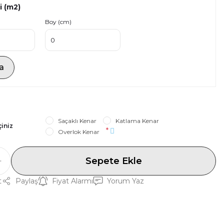
i (m2)
Boy (cm)
a
Saçaklı Kenar
Katlama Kenar
çiniz
*
Overlok Kenar
Sepete Ekle
t
Paylaş
Fiyat Alarmı
Yorum Yaz