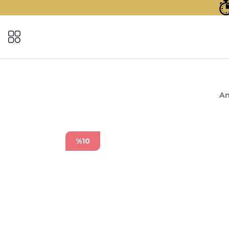
An
%10