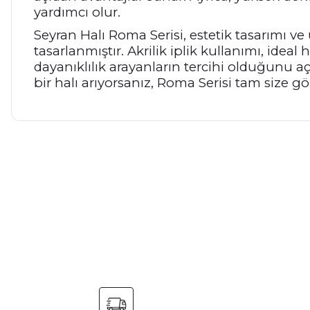
yardımcı olur.
Seyran Halı Roma Serisi, estetik tasarımı ve
tasarlanmıştır. Akrilik iplik kullanımı, ide
dayanıklılık arayanların tercihi olduğunu 
bir halı arıyorsanız, Roma Serisi tam size gör
Bu ürünün fiyat bilgisi, resim, ürün açıklamalarında ve diğer ko
Görüş ve önerileriniz için teşekkür ederiz.
Ürün resmi kalitesiz, bozuk veya görüntülenemiyor.
Ürün açıklamasında eksik bilgiler bulunuyor.
Ürün bilgilerinde hatalar bulunuyor.
Ürün fiyatı diğer sitelerden daha pahalı.
Bu ürüne benzer farklı alternatifler olmalı.