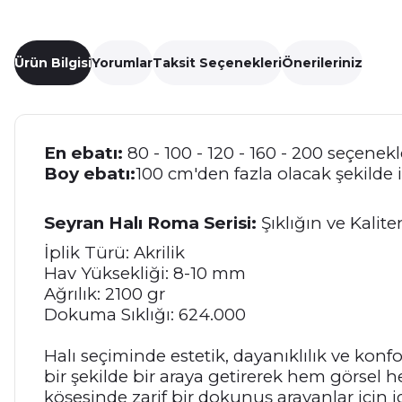
Ürün Bilgisi
Yorumlar
Taksit Seçenekleri
Önerileriniz
En ebatı:
80 - 100 - 120 - 160 - 200 seçenekle
Boy ebatı:
100 cm'den fazla olacak şekilde i
Seyran Halı Roma Serisi:
Şıklığın ve Kalit
İplik Türü: Akrilik
Hav Yüksekliği: 8-10 mm
Ağrılık: 2100 gr
Dokuma Sıklığı: 624.000
Halı seçiminde estetik, dayanıklılık ve konf
bir şekilde bir araya getirerek hem görsel h
köşesinde zarif bir dokunuş arayanlar için ide