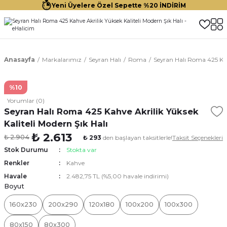
Yeni Üyelere Özel Sepette %20 İNDİRİM
Anasayfa
Markalarımız
Seyran Halı
Roma
Seyran Halı Roma 425 Kahv
%10
Yorumlar (0)
Seyran Halı Roma 425 Kahve Akrilik Yüksek
Kaliteli Modern Şık Halı
₺ 2.613
₺ 2.904
₺ 293
den başlayan taksitlerle!
Taksit Seçenekleri
Stok Durumu
Stokta var
Renkler
Kahve
Havale
2.482,75 TL (%5,00 havale indirimi)
Boyut
160x230
200x290
120x180
100x200
100x300
80x150
80x300