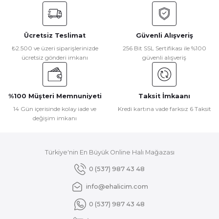
Seyran Halı Roma 425 Gold Akrilik Yüksek Kaliteli Modern Şık Halı
Ürün açıklamasında eksik bilgiler bulunuyor.
Ürün bilgilerinde hatalar bulunuyor.
Ücretsiz Teslimat
Güvenli Alışveriş
Ürün fiyatı diğer sitelerden daha pahalı.
₺ 2.904
₺2.500 ve üzeri siparişlerinizde
256 Bit SSL Sertifikası ile %100
Bu ürüne benzer farklı alternatifler olmalı.
₺ 2.613
ücretsiz gönderi imkanı
güvenli alışveriş
Seyran Halı
%10
Seyran Halı Roma 425 Mavi Akrilik Yüksek Kaliteli Modern Şık Halı
%100 Müşteri Memnuniyeti
Taksit İmkaanı
14 Gün içerisinde kolay iade ve
Kredi kartına vade farksız 6 Taksit
değişim imkanı
Gönder
₺ 2.904
₺ 2.613
Türkiye'nin En Büyük Online Halı Mağazası
0 (537) 987 43 48
info@ehalicim.com
0 (537) 987 43 48