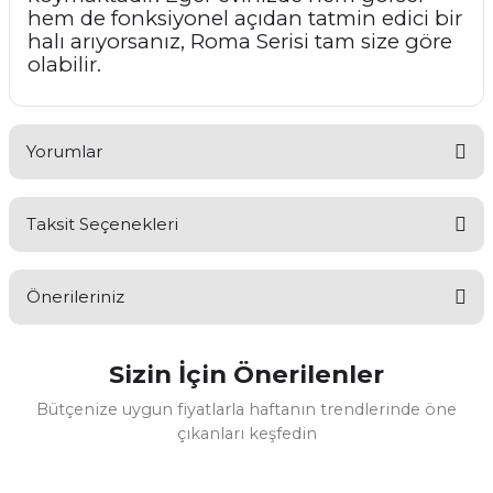
hem de fonksiyonel açıdan tatmin edici bir
halı arıyorsanız, Roma Serisi tam size göre
olabilir.
Yorumlar
Taksit Seçenekleri
Bu ürüne ilk yorumu siz yapın!
Önerileriniz
Yorum Yaz
Sizin İçin Önerilenler
Bu ürünün fiyat bilgisi, resim, ürün açıklamalarında ve diğer
konularda yetersiz gördüğünüz noktaları öneri formunu
Bütçenize uygun fiyatlarla haftanın trendlerinde öne
kullanarak tarafımıza iletebilirsiniz.
çıkanları keşfedin
Görüş ve önerileriniz için teşekkür ederiz.
Seyran Halı
%10
Ürün resmi kalitesiz, bozuk veya görüntülenemiyor.