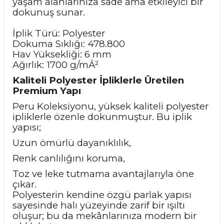
yaşam alanlarınıza sade ama etkileyici bir
dokunuş sunar.
İplik Türü: Polyester
Dokuma Sıklığı: 478.800
Hav Yüksekliği: 6 mm
Ağırlık: 1700 g/mÂ²
Kaliteli Polyester İpliklerle Üretilen
Premium Yapı
Peru Koleksiyonu, yüksek kaliteli polyester
ipliklerle özenle dokunmuştur. Bu iplik
yapısı;
Uzun ömürlü dayanıklılık,
Renk canlılığını koruma,
Toz ve leke tutmama avantajlarıyla öne
çıkar.
Polyesterin kendine özgü parlak yapısı
sayesinde halı yüzeyinde zarif bir ışıltı
oluşur; bu da mekânlarınıza modern bir