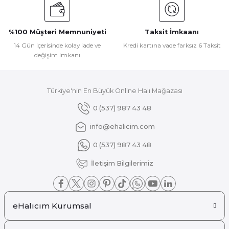
Ürün bilgilerinde hatalar bulunuyor.
Ürün fiyatı diğer sitelerden daha pahalı.
%100 Müşteri Memnuniyeti
Taksit İmkaanı
Bu ürüne benzer farklı alternatifler olmalı.
14 Gün içerisinde kolay iade ve
Kredi kartına vade farksız 6 Taksit
değişim imkanı
Türkiye'nin En Büyük Online Halı Mağazası
Gönder
0 (537) 987 43 48
info@ehalicim.com
0 (537) 987 43 48
İletişim Bilgilerimiz
eHalıcım Kurumsal