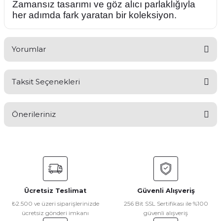
Zamansız tasarımı ve göz alıcı parlaklığıyla
her adımda fark yaratan bir koleksiyon.
Yorumlar
Taksit Seçenekleri
Bu ürüne ilk yorumu siz yapın!
Önerileriniz
Yorum Yaz
Bu ürünün fiyat bilgisi, resim, ürün açıklamalarında ve diğer
konularda yetersiz gördüğünüz noktaları öneri formunu
kullanarak tarafımıza iletebilirsiniz.
Görüş ve önerileriniz için teşekkür ederiz.
Ücretsiz Teslimat
Güvenli Alışveriş
Ürün resmi kalitesiz, bozuk veya görüntülenemiyor.
₺2.500 ve üzeri siparişlerinizde
256 Bit SSL Sertifikası ile %100
ücretsiz gönderi imkanı
güvenli alışveriş
Ürün açıklamasında eksik bilgiler bulunuyor.