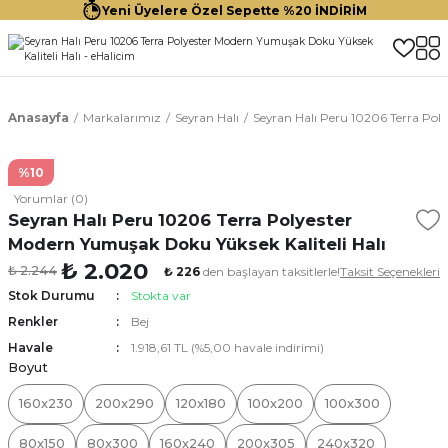
Yeni Üyelere Özel Sepette %20 İNDİRİM
Anasayfa
Markalarımız
Seyran Halı
Seyran Halı Peru 10206 Terra Pol
%10
Yorumlar (0)
Seyran Halı Peru 10206 Terra Polyester
Modern Yumuşak Doku Yüksek Kaliteli Halı
₺ 2.020
₺ 2.244
₺ 226
den başlayan taksitlerle!
Taksit Seçenekleri
Stok Durumu
Stokta var
Renkler
Bej
Havale
1.918,61 TL (%5,00 havale indirimi)
Boyut
160x230
200x290
120x180
100x200
100x300
80x150
80x300
160x240
200x305
240x320