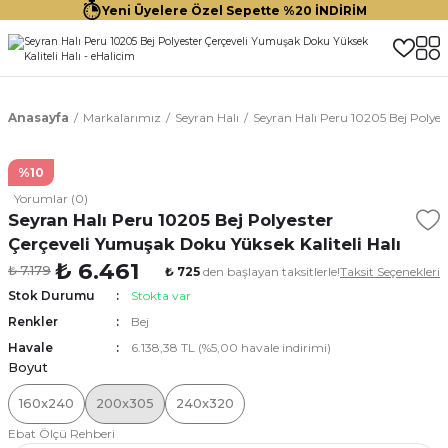
Yeni Üyelere Özel Sepette %20 İNDİRİM
Anasayfa
Markalarımız
Seyran Halı
Seyran Halı Peru 10205 Bej Polyes
%10
Yorumlar (0)
Seyran Halı Peru 10205 Bej Polyester
Çerçeveli Yumuşak Doku Yüksek Kaliteli Halı
₺ 6.461
₺ 7.179
₺ 725
den başlayan taksitlerle!
Taksit Seçenekleri
Stok Durumu
Stokta var
Renkler
Bej
Havale
6.138,38 TL (%5,00 havale indirimi)
Boyut
160x240
200x305
240x320
Ebat Ölçü Rehberi