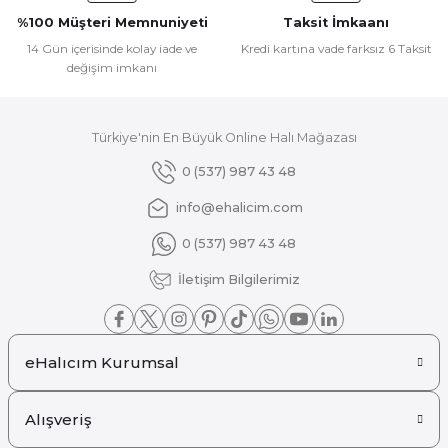
Ürün fiyatı diğer sitelerden daha pahalı.
%100 Müşteri Memnuniyeti
Taksit İmkaanı
Bu ürüne benzer farklı alternatifler olmalı.
14 Gün içerisinde kolay iade ve
Kredi kartına vade farksız 6 Taksit
değişim imkanı
Türkiye'nin En Büyük Online Halı Mağazası
Gönder
0 (537) 987 43 48
info@ehalicim.com
0 (537) 987 43 48
İletişim Bilgilerimiz
eHalıcım Kurumsal
Alışveriş