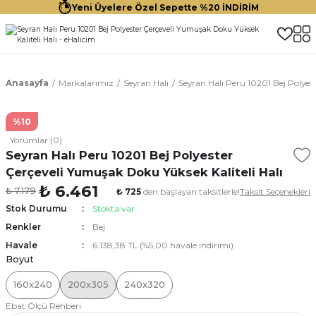
Yeni Üyelere Özel Sepette %20 İNDİRİM
Anasayfa
Markalarımız
Seyran Halı
Seyran Halı Peru 10201 Bej Polyes
%10
Yorumlar (0)
Seyran Halı Peru 10201 Bej Polyester
Çerçeveli Yumuşak Doku Yüksek Kaliteli Halı
₺ 6.461
₺ 7.179
₺ 725
den başlayan taksitlerle!
Taksit Seçenekleri
Stok Durumu
Stokta var
Renkler
Bej
Havale
6.138,38 TL (%5,00 havale indirimi)
Boyut
160x240
200x305
240x320
Ebat Ölçü Rehberi