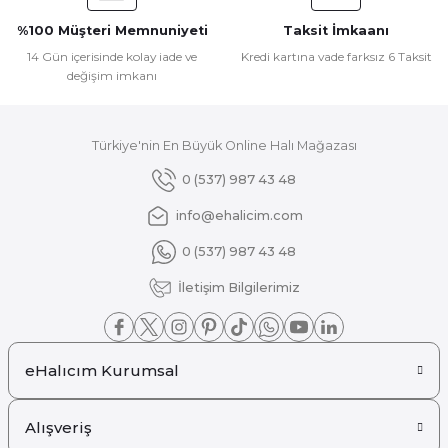
Ürün fiyatı diğer sitelerden daha pahalı.
%100 Müşteri Memnuniyeti
Taksit İmkaanı
Bu ürüne benzer farklı alternatifler olmalı.
14 Gün içerisinde kolay iade ve
Kredi kartına vade farksız 6 Taksit
değişim imkanı
Türkiye'nin En Büyük Online Halı Mağazası
Gönder
0 (537) 987 43 48
info@ehalicim.com
0 (537) 987 43 48
İletişim Bilgilerimiz
eHalıcım Kurumsal
Alışveriş