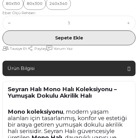
80x150
80x300
240x340
Ebat Ölçü Rehberi
Sepete Ekle
Tavsiye Et
Paylaş
Yorum Yaz
Ürün Bilgisi
Seyran Halı
Mono Halı Koleksiyonu –
Yumuşak Dokulu Akrilik Halı
Mono koleksiyonu
, modern yaşam
alanları için tasarlanmış, konfor ve estetiği
bir araya getiren yumuşak dokulu akrilik
halı serisidir.
Seyran Halı
güvencesiyle
üretilen
Mono Halı
, dayanıklı yapısı ve