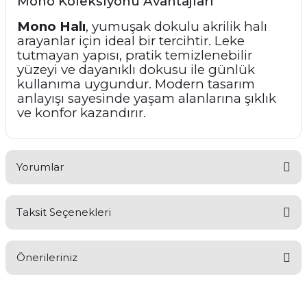
Mono Koleksiyonu Avantajları
Mono Halı
, yumuşak dokulu akrilik halı
arayanlar için ideal bir tercihtir. Leke
tutmayan yapısı, pratik temizlenebilir
yüzeyi ve dayanıklı dokusu ile günlük
kullanıma uygundur. Modern tasarım
anlayışı sayesinde yaşam alanlarına şıklık
ve konfor kazandırır.
Yorumlar
Taksit Seçenekleri
Bu ürüne ilk yorumu siz yapın!
Önerileriniz
Yorum Yaz
Bu ürünün fiyat bilgisi, resim, ürün açıklamalarında ve diğer