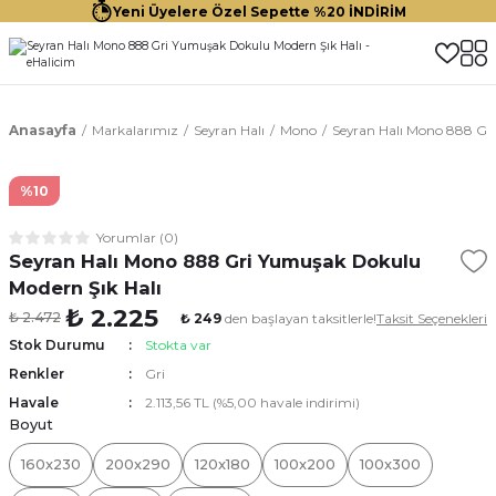
Yeni Üyelere Özel Sepette %20 İNDİRİM
Anasayfa
Markalarımız
Seyran Halı
Mono
Seyran Halı Mono 888 Gr
%10
Yorumlar (0)
Seyran Halı Mono 888 Gri Yumuşak Dokulu
Modern Şık Halı
₺ 2.225
₺ 2.472
₺ 249
den başlayan taksitlerle!
Taksit Seçenekleri
Stok Durumu
Stokta var
Renkler
Gri
Havale
2.113,56 TL (%5,00 havale indirimi)
Boyut
160x230
200x290
120x180
100x200
100x300