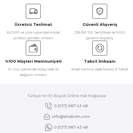
konularda yetersiz gördüğünüz noktaları öneri formunu
kullanarak tarafımıza iletebilirsiniz.
Görüş ve önerileriniz için teşekkür ederiz.
Ücretsiz Teslimat
Güvenli Alışveriş
Ürün resmi kalitesiz, bozuk veya görüntülenemiyor.
₺2.500 ve üzeri siparişlerinizde
256 Bit SSL Sertifikası ile %100
ücretsiz gönderi imkanı
güvenli alışveriş
Ürün açıklamasında eksik bilgiler bulunuyor.
Ürün bilgilerinde hatalar bulunuyor.
Ürün fiyatı diğer sitelerden daha pahalı.
%100 Müşteri Memnuniyeti
Taksit İmkaanı
Bu ürüne benzer farklı alternatifler olmalı.
14 Gün içerisinde kolay iade ve
Kredi kartına vade farksız 6 Taksit
değişim imkanı
Türkiye'nin En Büyük Online Halı Mağazası
Gönder
0 (537) 987 43 48
info@ehalicim.com
0 (537) 987 43 48