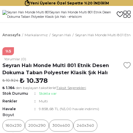
Yeni Üyelere Özel Sepette %20 İNDİRİM
Anasayfa
Markalarımız
Seyran Halı
Seyran Halı Monde Multi 801 Etni
%5
Yorumlar (0)
Seyran Halı Monde Multi 801 Etnik Desen
Dokuma Taban Polyester Klasik Şık Halı
₺ 10.378
₺ 10.924
₺ 1.164
den başlayan taksitlerle!
Taksit Seçenekleri
Stok Durumu
Stokta var
Renkler
Multi
Havale
9.858,68 TL (%5,00 havale indirimi)
Boyut
160x230
200x290
300x400
240x340