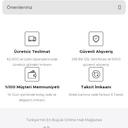
Önerileriniz
Yorum Yaz
Bu ürünün fiyat bilgisi, resim, ürün açıklamalarında ve diğer
konularda yetersiz gördüğünüz noktaları öneri formunu
kullanarak tarafımıza iletebilirsiniz.
Görüş ve önerileriniz için teşekkür ederiz.
Ücretsiz Teslimat
Güvenli Alışveriş
Ürün resmi kalitesiz, bozuk veya görüntülenemiyor.
₺2.500 ve üzeri siparişlerinizde
256 Bit SSL Sertifikası ile %100
ücretsiz gönderi imkanı
güvenli alışveriş
Ürün açıklamasında eksik bilgiler bulunuyor.
Ürün bilgilerinde hatalar bulunuyor.
Ürün fiyatı diğer sitelerden daha pahalı.
%100 Müşteri Memnuniyeti
Taksit İmkaanı
Bu ürüne benzer farklı alternatifler olmalı.
14 Gün içerisinde kolay iade ve
Kredi kartına vade farksız 6 Taksit
değişim imkanı
Türkiye'nin En Büyük Online Halı Mağazası