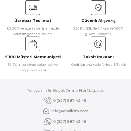
konularda yetersiz gördüğünüz noktaları öneri formunu
kullanarak tarafımıza iletebilirsiniz.
Görüş ve önerileriniz için teşekkür ederiz.
Ücretsiz Teslimat
Güvenli Alışveriş
Ürün resmi kalitesiz, bozuk veya görüntülenemiyor.
₺2.500 ve üzeri siparişlerinizde
256 Bit SSL Sertifikası ile %100
ücretsiz gönderi imkanı
güvenli alışveriş
Ürün açıklamasında eksik bilgiler bulunuyor.
Ürün bilgilerinde hatalar bulunuyor.
Ürün fiyatı diğer sitelerden daha pahalı.
%100 Müşteri Memnuniyeti
Taksit İmkaanı
Bu ürüne benzer farklı alternatifler olmalı.
14 Gün içerisinde kolay iade ve
Kredi kartına vade farksız 6 Taksit
değişim imkanı
Türkiye'nin En Büyük Online Halı Mağazası
Gönder
0 (537) 987 43 48
info@ehalicim.com
0 (537) 987 43 48