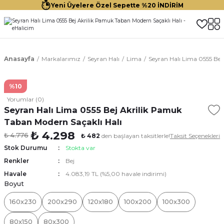
Yeni Üyelere Özel Sepette %20 İNDİRİM
Anasayfa
Markalarımız
Seyran Halı
Lima
Seyran Halı Lima 0555 Bej
%10
Yorumlar (0)
Seyran Halı Lima 0555 Bej Akrilik Pamuk
Taban Modern Saçaklı Halı
₺ 4.298
₺ 4.776
₺ 482
den başlayan taksitlerle!
Taksit Seçenekleri
Stok Durumu
Stokta var
Renkler
Bej
Havale
4.083,19 TL (%5,00 havale indirimi)
Boyut
160x230
200x290
120x180
100x200
100x300
80x150
80x300