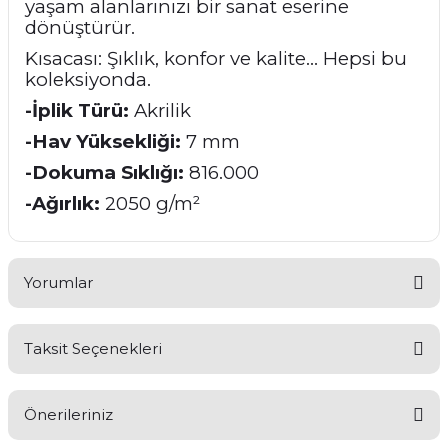
yaşam alanlarınızı bir sanat eserine
dönüştürür.
Kısacası: Şıklık, konfor ve kalite… Hepsi bu
koleksiyonda.
-İplik Türü:
Akrilik
-Hav Yüksekliği:
7 mm
-Dokuma Sıklığı:
816.000
-Ağırlık:
2050 g/m²
Yorumlar
Taksit Seçenekleri
Bu ürüne ilk yorumu siz yapın!
Önerileriniz
Yorum Yaz