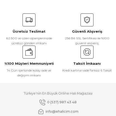
Bu ürünün fiyat bilgisi, resim, ürün açıklamalarında ve diğer
konularda yetersiz gördüğünüz noktaları öneri formunu
kullanarak tarafımıza iletebilirsiniz.
Görüş ve önerileriniz için teşekkür ederiz.
Ücretsiz Teslimat
Güvenli Alışveriş
Ürün resmi kalitesiz, bozuk veya görüntülenemiyor.
₺2.500 ve üzeri siparişlerinizde
256 Bit SSL Sertifikası ile %100
ücretsiz gönderi imkanı
güvenli alışveriş
Ürün açıklamasında eksik bilgiler bulunuyor.
Ürün bilgilerinde hatalar bulunuyor.
Ürün fiyatı diğer sitelerden daha pahalı.
%100 Müşteri Memnuniyeti
Taksit İmkaanı
Bu ürüne benzer farklı alternatifler olmalı.
14 Gün içerisinde kolay iade ve
Kredi kartına vade farksız 6 Taksit
değişim imkanı
Türkiye'nin En Büyük Online Halı Mağazası
Gönder
0 (537) 987 43 48
info@ehalicim.com