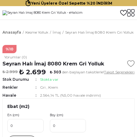
Yeni Üyelere Özel Sepette %20 İNDİRİM
Anasayfa
Kesme Yolluk
İmaj
Seyran Halı İmaj 8080 Krem Gri Yolluk
%10
Yorumlar (0)
Seyran Halı İmaj 8080 Krem Gri Yolluk
₺ 2.699
₺ 2.999
₺ 303
den başlayan taksitlerle!
Taksit Seçenekleri
Stok Durumu
Stokta var
Renkler
Gri
,
Krem
Havale
2.564,14 TL (%5,00 havale indirimi)
Ebat (m2)
En (cm)
Boy (cm)