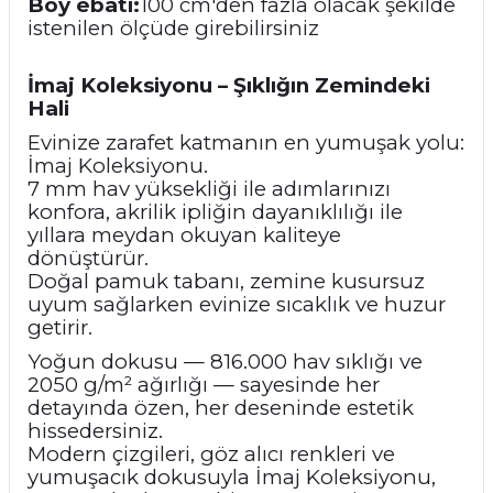
Boy ebatı:
100 cm'den fazla olacak şekilde
istenilen ölçüde girebilirsiniz
İmaj Koleksiyonu – Şıklığın Zemindeki
Hali
Evinize zarafet katmanın en yumuşak yolu:
İmaj Koleksiyonu.
7 mm hav yüksekliği ile adımlarınızı
konfora, akrilik ipliğin dayanıklılığı ile
yıllara meydan okuyan kaliteye
dönüştürür.
Doğal pamuk tabanı, zemine kusursuz
uyum sağlarken evinize sıcaklık ve huzur
getirir.
Yoğun dokusu — 816.000 hav sıklığı ve
2050 g/m² ağırlığı — sayesinde her
detayında özen, her deseninde estetik
hissedersiniz.
Modern çizgileri, göz alıcı renkleri ve
yumuşacık dokusuyla İmaj Koleksiyonu,