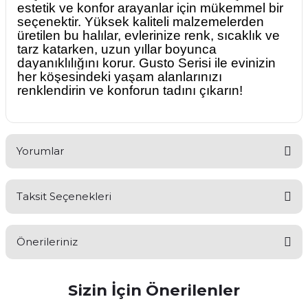
estetik ve konfor arayanlar için mükemmel bir
seçenektir. Yüksek kaliteli malzemelerden
üretilen bu halılar, evlerinize renk, sıcaklık ve
tarz katarken, uzun yıllar boyunca
dayanıklılığını korur. Gusto Serisi ile evinizin
her köşesindeki yaşam alanlarınızı
renklendirin ve konforun tadını çıkarın!
Yorumlar
Taksit Seçenekleri
Bu ürüne ilk yorumu siz yapın!
Önerileriniz
Yorum Yaz
Sizin İçin Önerilenler
Bu ürünün fiyat bilgisi, resim, ürün açıklamalarında ve diğer
konularda yetersiz gördüğünüz noktaları öneri formunu