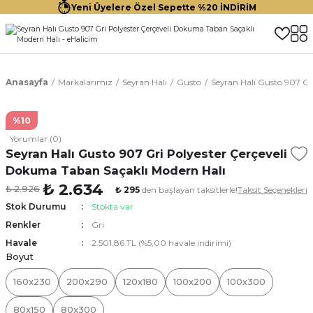
Yeni Üyelere Özel Sepette %20 İNDİRİM
Anasayfa
Markalarımız
Seyran Halı
Gusto
Seyran Halı Gusto 907 Gr
%10
Yorumlar (0)
Seyran Halı Gusto 907 Gri Polyester Çerçeveli
Dokuma Taban Saçaklı Modern Halı
₺ 2.634
₺ 2.926
₺ 295
den başlayan taksitlerle!
Taksit Seçenekleri
Stok Durumu
Stokta var
Renkler
Gri
Havale
2.501,86 TL (%5,00 havale indirimi)
Boyut
160x230
200x290
120x180
100x200
100x300
80x150
80x300