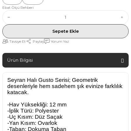
Ebat Ölçü Rehberi
Sepete Ekle
Tavsiye Et
Paylaş
Yorum Yaz
Ürün Bilgisi
Seyran Halı Gusto Serisi; Geometrik
desenleriyle hem sadehem şık evinize farklılık
katacak.
-Hav Yüksekliği: 12 mm
-İplik Türü: Polyester
-Uç Kısım: Düz Saçak
-Yan Kısım: Ovarlok
-Taban: Dokuma Taban