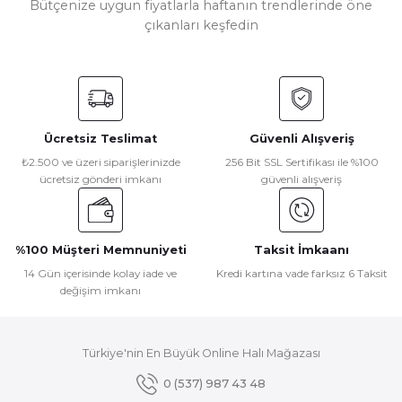
Bütçenize uygun fiyatlarla haftanın trendlerinde öne
kullanarak tarafımıza iletebilirsiniz.
çıkanları keşfedin
Görüş ve önerileriniz için teşekkür ederiz.
Seyran Halı
Ürün resmi kalitesiz, bozuk veya görüntülenemiyor.
Seyran Halı Gusto 907 Bej Polyester Çerçeveli Dokuma Taban Saçak
Ürün açıklamasında eksik bilgiler bulunuyor.
Ürün bilgilerinde hatalar bulunuyor.
Ücretsiz Teslimat
Güvenli Alışveriş
Ürün fiyatı diğer sitelerden daha pahalı.
₺ 2.926
₺2.500 ve üzeri siparişlerinizde
256 Bit SSL Sertifikası ile %100
Bu ürüne benzer farklı alternatifler olmalı.
₺ 2.634
ücretsiz gönderi imkanı
güvenli alışveriş
%100 Müşteri Memnuniyeti
Taksit İmkaanı
14 Gün içerisinde kolay iade ve
Kredi kartına vade farksız 6 Taksit
değişim imkanı
Gönder
Türkiye'nin En Büyük Online Halı Mağazası
0 (537) 987 43 48