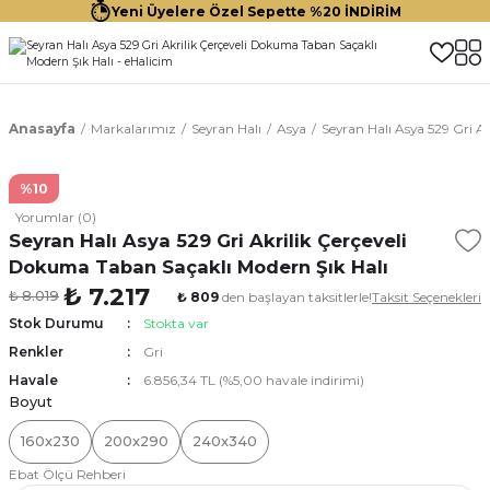
Yeni Üyelere Özel Sepette %20 İNDİRİM
Anasayfa
Markalarımız
Seyran Halı
Asya
Seyran Halı Asya 529 Gri A
%10
Yorumlar (0)
Seyran Halı Asya 529 Gri Akrilik Çerçeveli
Dokuma Taban Saçaklı Modern Şık Halı
₺ 7.217
₺ 8.019
₺ 809
den başlayan taksitlerle!
Taksit Seçenekleri
Stok Durumu
Stokta var
Renkler
Gri
Havale
6.856,34 TL (%5,00 havale indirimi)
Boyut
160x230
200x290
240x340
Ebat Ölçü Rehberi