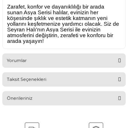
Zarafet, konfor ve dayanıklılığı bir arada
sunan Asya Serisi halılar, evinizin her
köşesinde şıklık ve estetik katmanın yeni
yollarını keşfetmenize yardımcı olacak. Siz de
Seyran Halı'nın Asya Serisi ile evinizin
atmosferini değiştirin, zerafeti ve konforu bir
arada yaşayın!
Yorumlar
Taksit Seçenekleri
Bu ürüne ilk yorumu siz yapın!
Önerileriniz
Yorum Yaz
Bu ürünün fiyat bilgisi, resim, ürün açıklamalarında ve diğer
konularda yetersiz gördüğünüz noktaları öneri formunu