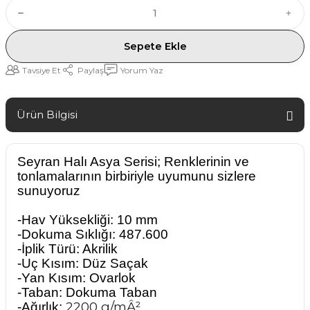
Sepete Ekle
Tavsiye Et
Paylaş
Yorum Yaz
Ürün Bilgisi
Seyran Halı Asya Serisi; Renklerinin ve
tonlamalarının birbiriyle uyumunu sizlere
sunuyoruz
-Hav Yüksekliği: 10 mm
-Dokuma Sıklığı: 487.600
-İplik Türü: Akrilik
-Uç Kısım: Düz Saçak
-Yan Kısım: Ovarlok
-Taban: Dokuma Taban
2200 g/mÂ²
-Ağırlık: