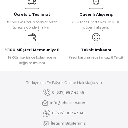
kullanarak tarafımıza iletebilirsiniz.
Görüş ve önerileriniz için teşekkür ederiz.
Ücretsiz Teslimat
Güvenli Alışveriş
Ürün resmi kalitesiz, bozuk veya görüntülenemiyor.
₺2.500 ve üzeri siparişlerinizde
256 Bit SSL Sertifikası ile %100
ücretsiz gönderi imkanı
güvenli alışveriş
Ürün açıklamasında eksik bilgiler bulunuyor.
Ürün bilgilerinde hatalar bulunuyor.
Ürün fiyatı diğer sitelerden daha pahalı.
%100 Müşteri Memnuniyeti
Taksit İmkaanı
Bu ürüne benzer farklı alternatifler olmalı.
14 Gün içerisinde kolay iade ve
Kredi kartına vade farksız 6 Taksit
değişim imkanı
Türkiye'nin En Büyük Online Halı Mağazası
Gönder
0 (537) 987 43 48
info@ehalicim.com
0 (537) 987 43 48
İletişim Bilgilerimiz