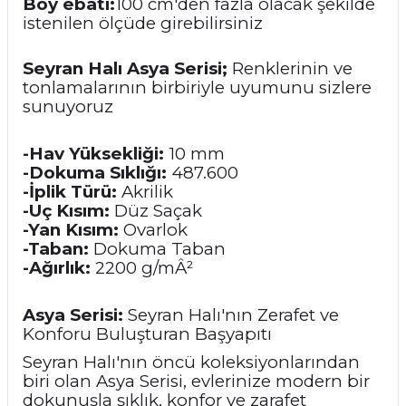
Boy ebatı:
100 cm'den fazla olacak şekilde
istenilen ölçüde girebilirsiniz
Seyran Halı Asya Serisi;
Renklerinin ve
tonlamalarının birbiriyle uyumunu sizlere
sunuyoruz
-Hav Yüksekliği:
10 mm
-Dokuma Sıklığı:
487.600
-İplik Türü:
Akrilik
-Uç Kısım:
Düz Saçak
-Yan Kısım:
Ovarlok
-Taban:
Dokuma Taban
-Ağırlık:
2200 g/mÂ²
Asya Serisi:
Seyran Halı'nın Zerafet ve
Konforu Buluşturan Başyapıtı
Seyran Halı'nın öncü koleksiyonlarından
biri olan Asya Serisi, evlerinize modern bir
dokunuşla şıklık, konfor ve zarafet