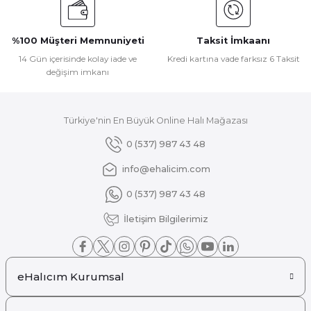
Ürün bilgilerinde hatalar bulunuyor.
Ürün fiyatı diğer sitelerden daha pahalı.
%100 Müşteri Memnuniyeti
Taksit İmkaanı
Bu ürüne benzer farklı alternatifler olmalı.
14 Gün içerisinde kolay iade ve
Kredi kartına vade farksız 6 Taksit
değişim imkanı
Türkiye'nin En Büyük Online Halı Mağazası
Gönder
0 (537) 987 43 48
info@ehalicim.com
0 (537) 987 43 48
İletişim Bilgilerimiz
eHalıcım Kurumsal