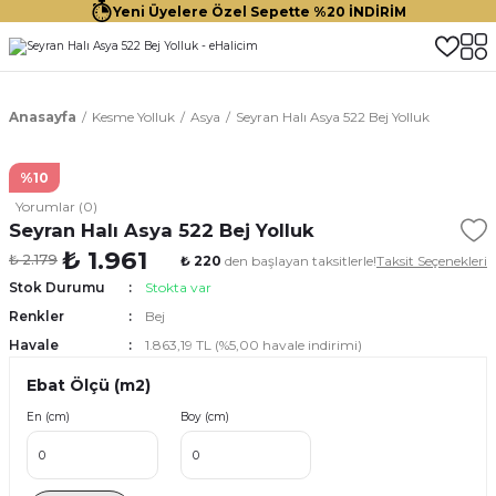
Yeni Üyelere Özel Sepette %20 İNDİRİM
Anasayfa
Kesme Yolluk
Asya
Seyran Halı Asya 522 Bej Yolluk
%10
Yorumlar (0)
Seyran Halı Asya 522 Bej Yolluk
₺ 1.961
₺ 2.179
₺ 220
den başlayan taksitlerle!
Taksit Seçenekleri
Stok Durumu
Stokta var
Renkler
Bej
Havale
1.863,19 TL (%5,00 havale indirimi)
Ebat Ölçü (m2)
En (cm)
Boy (cm)