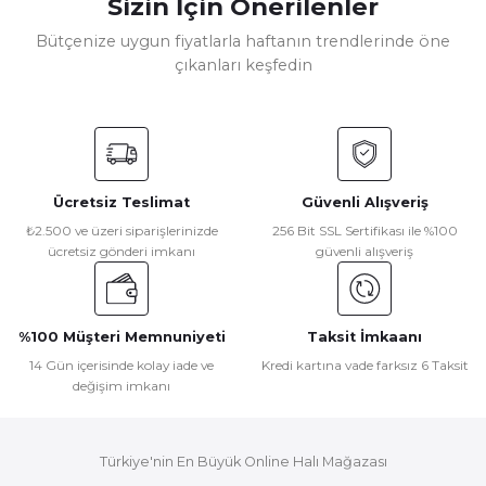
Sizin İçin Önerilenler
Bu ürünün fiyat bilgisi, resim, ürün açıklamalarında ve diğer
konularda yetersiz gördüğünüz noktaları öneri formunu
Bütçenize uygun fiyatlarla haftanın trendlerinde öne
kullanarak tarafımıza iletebilirsiniz.
çıkanları keşfedin
Görüş ve önerileriniz için teşekkür ederiz.
Seyran Halı
Ürün resmi kalitesiz, bozuk veya görüntülenemiyor.
Seyran Halı Asya 522 Gri Akrilik Dokuma Taban Saçaklı Modern Şık Ha
Ürün açıklamasında eksik bilgiler bulunuyor.
Ürün bilgilerinde hatalar bulunuyor.
Ücretsiz Teslimat
Güvenli Alışveriş
Ürün fiyatı diğer sitelerden daha pahalı.
₺ 2.615
₺2.500 ve üzeri siparişlerinizde
256 Bit SSL Sertifikası ile %100
Bu ürüne benzer farklı alternatifler olmalı.
₺ 2.354
ücretsiz gönderi imkanı
güvenli alışveriş
%100 Müşteri Memnuniyeti
Taksit İmkaanı
14 Gün içerisinde kolay iade ve
Kredi kartına vade farksız 6 Taksit
değişim imkanı
Gönder
Türkiye'nin En Büyük Online Halı Mağazası