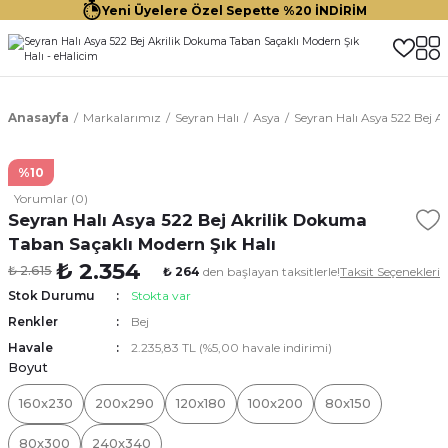
Yeni Üyelere Özel Sepette %20 İNDİRİM
Anasayfa
Markalarımız
Seyran Halı
Asya
Seyran Halı Asya 522 Bej A
%10
Yorumlar (0)
Seyran Halı Asya 522 Bej Akrilik Dokuma
Taban Saçaklı Modern Şık Halı
₺ 2.354
₺ 2.615
₺ 264
den başlayan taksitlerle!
Taksit Seçenekleri
Stok Durumu
Stokta var
Renkler
Bej
Havale
2.235,83 TL (%5,00 havale indirimi)
Boyut
160x230
200x290
120x180
100x200
80x150
80x300
240x340