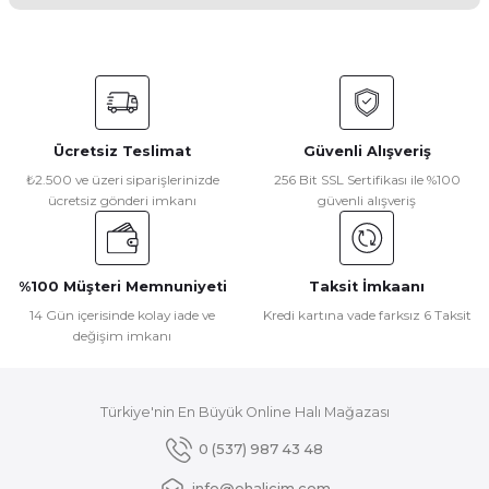
Yorum Yaz
Bu ürünün fiyat bilgisi, resim, ürün açıklamalarında ve diğer
konularda yetersiz gördüğünüz noktaları öneri formunu
kullanarak tarafımıza iletebilirsiniz.
Görüş ve önerileriniz için teşekkür ederiz.
Ücretsiz Teslimat
Güvenli Alışveriş
Ürün resmi kalitesiz, bozuk veya görüntülenemiyor.
₺2.500 ve üzeri siparişlerinizde
256 Bit SSL Sertifikası ile %100
ücretsiz gönderi imkanı
güvenli alışveriş
Ürün açıklamasında eksik bilgiler bulunuyor.
Ürün bilgilerinde hatalar bulunuyor.
Ürün fiyatı diğer sitelerden daha pahalı.
%100 Müşteri Memnuniyeti
Taksit İmkaanı
Bu ürüne benzer farklı alternatifler olmalı.
14 Gün içerisinde kolay iade ve
Kredi kartına vade farksız 6 Taksit
değişim imkanı
Türkiye'nin En Büyük Online Halı Mağazası
Gönder
0 (537) 987 43 48
info@ehalicim.com