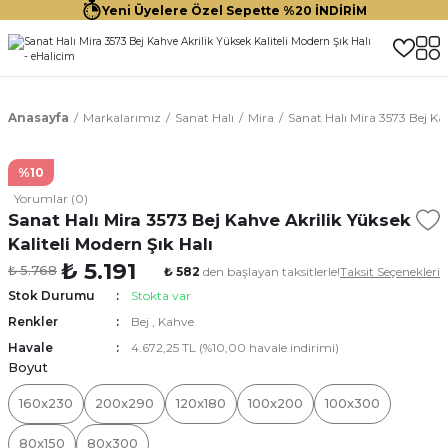
Yeni Üyelere Özel Sepette %20 İNDİRİM
Anasayfa
Markalarımız
Sanat Halı
Mira
Sanat Halı Mira 3573 Bej Kah
%10
Yorumlar (0)
Sanat Halı Mira 3573 Bej Kahve Akrilik Yüksek
Kaliteli Modern Şık Halı
₺ 5.191
₺ 5.768
₺ 582
den başlayan taksitlerle!
Taksit Seçenekleri
Stok Durumu
Stokta var
Renkler
Bej
,
Kahve
Havale
4.672,25 TL (%10,00 havale indirimi)
Boyut
160x230
200x290
120x180
100x200
100x300
80x150
80x300