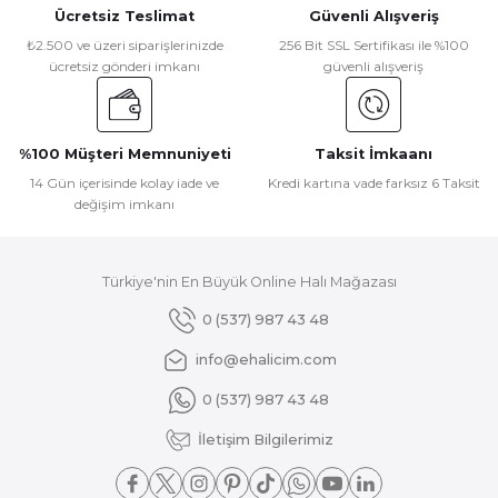
Ücretsiz Teslimat
Güvenli Alışveriş
Ürün resmi kalitesiz, bozuk veya görüntülenemiyor.
₺2.500 ve üzeri siparişlerinizde
256 Bit SSL Sertifikası ile %100
ücretsiz gönderi imkanı
güvenli alışveriş
Ürün açıklamasında eksik bilgiler bulunuyor.
Ürün bilgilerinde hatalar bulunuyor.
Ürün fiyatı diğer sitelerden daha pahalı.
%100 Müşteri Memnuniyeti
Taksit İmkaanı
Bu ürüne benzer farklı alternatifler olmalı.
14 Gün içerisinde kolay iade ve
Kredi kartına vade farksız 6 Taksit
değişim imkanı
Türkiye'nin En Büyük Online Halı Mağazası
Gönder
0 (537) 987 43 48
info@ehalicim.com
0 (537) 987 43 48
İletişim Bilgilerimiz