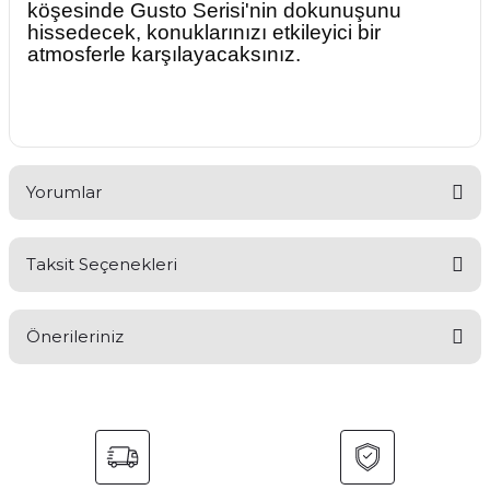
köşesinde Gusto Serisi'nin dokunuşunu
hissedecek, konuklarınızı etkileyici bir
atmosferle karşılayacaksınız.
Yorumlar
Taksit Seçenekleri
Bu ürüne ilk yorumu siz yapın!
Önerileriniz
Yorum Yaz
Bu ürünün fiyat bilgisi, resim, ürün açıklamalarında ve diğer
konularda yetersiz gördüğünüz noktaları öneri formunu
kullanarak tarafımıza iletebilirsiniz.
Görüş ve önerileriniz için teşekkür ederiz.