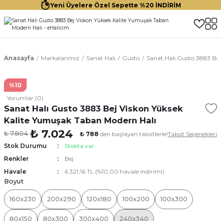
Yeni Üyelere Özel Sepette %20 İNDİRİM
Anasayfa
Markalarımız
Sanat Halı
Gusto
Sanat Halı Gusto 3883 Be
%10
Yorumlar (0)
Sanat Halı Gusto 3883 Bej Viskon Yüksek
Kalite Yumuşak Taban Modern Halı
₺ 7.024
₺ 7.804
₺ 788
den başlayan taksitlerle!
Taksit Seçenekleri
Stok Durumu
Stokta var
Renkler
Bej
Havale
6.321,16 TL (%10,00 havale indirimi)
Boyut
160x230
200x290
120x180
100x200
100x300
80x150
80x300
300x400
240x340