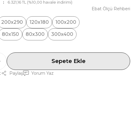
6.321,16 TL (%10,00 havale indirimi)
Ebat Ölçü Rehberi
200x290
120x180
100x200
80x150
80x300
300x400
Sepete Ekle
t
Paylaş
Yorum Yaz