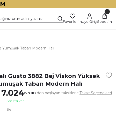
İM
Favorilerim
Üye Girişi
Sepetim
ite Yumuşak Taban Modern Halı
)
alı Gusto 3882 Bej Viskon Yüksek
Yumuşak Taban Modern Halı
 7.024
₺ 788
den başlayan taksitlerle!
Taksit Seçenekleri
Stokta var
Bej