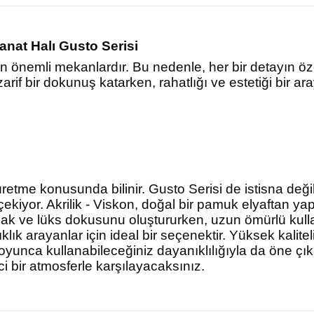
anat Halı Gusto Serisi
n en önemli mekanlardır. Bu nedenle, her bir detayın 
arif bir dokunuş katarken, rahatlığı ve estetiği bir ara
r üretme konusunda bilinir. Gusto Serisi de istisna değil
çekiyor. Akrilik - Viskon, doğal bir pamuk elyaftan ya
şak ve lüks dokusunu oluştururken, uzun ömürlü kull
k arayanlar için ideal bir seçenektir. Yüksek kaliteli
 boyunca kullanabileceğiniz dayanıklılığıyla da öne çı
i bir atmosferle karşılayacaksınız.