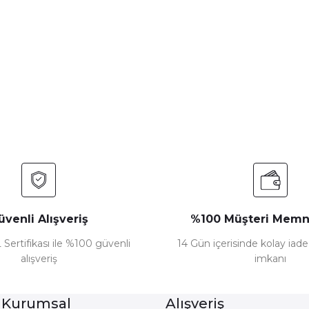
nularda yetersiz gördüğünüz noktaları öneri formunu kullanarak tarafımız
Bu ürüne ilk yorumu siz yapın!
Yorum Yaz
üvenli Alışveriş
%100 Müşteri Memn
 Sertifikası ile %100 güvenli
14 Gün içerisinde kolay iad
alışveriş
imkanı
Gönder
 Kurumsal
Alışveriş