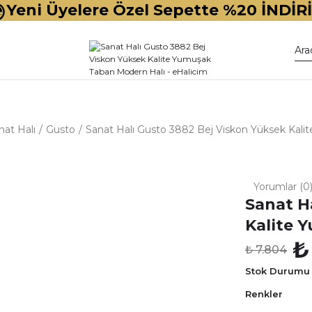
Yeni Üyelere Özel Sepette %20 İNDİR
nat Halı
Gusto
Sanat Halı Gusto 3882 Bej Viskon Yüksek Kal
Yorumlar (0
Sanat H
Kalite 
₺
₺ 7.804
Stok Durumu
Renkler