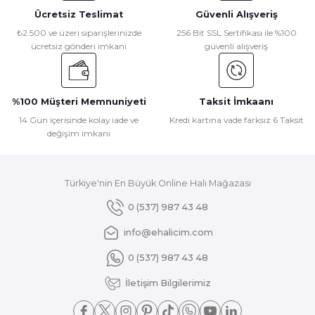
Ücretsiz Teslimat
Güvenli Alışveriş
Ürün resmi kalitesiz, bozuk veya görüntülenemiyor.
₺2.500 ve üzeri siparişlerinizde
256 Bit SSL Sertifikası ile %100
ücretsiz gönderi imkanı
güvenli alışveriş
Ürün açıklamasında eksik bilgiler bulunuyor.
Ürün bilgilerinde hatalar bulunuyor.
Ürün fiyatı diğer sitelerden daha pahalı.
%100 Müşteri Memnuniyeti
Taksit İmkaanı
Bu ürüne benzer farklı alternatifler olmalı.
14 Gün içerisinde kolay iade ve
Kredi kartına vade farksız 6 Taksit
değişim imkanı
Türkiye'nin En Büyük Online Halı Mağazası
Gönder
0 (537) 987 43 48
info@ehalicim.com
0 (537) 987 43 48
İletişim Bilgilerimiz