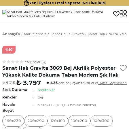
Yeni Üyelere Özel Sepette %20 İNDİRİM
Anasayfa
Markalarımız
Sanat Halı
Gravita
Sanat Halı Gravita 3869 
%10
Yorumlar (0)
Sanat Halı Gravita 3869 Bej Akrilik Polyester
Yüksek Kalite Dokuma Taban Modern Şık Halı
₺ 3.797
₺ 4.219
₺ 426
den başlayan taksitlerle!
Taksit Seçenekleri
Stok Durumu
Stokta var
Renkler
Bej
Havale
3.417,71 TL (%10,00 havale indirimi)
Boyut
160x230
200x290
120x180
100x200
100x300