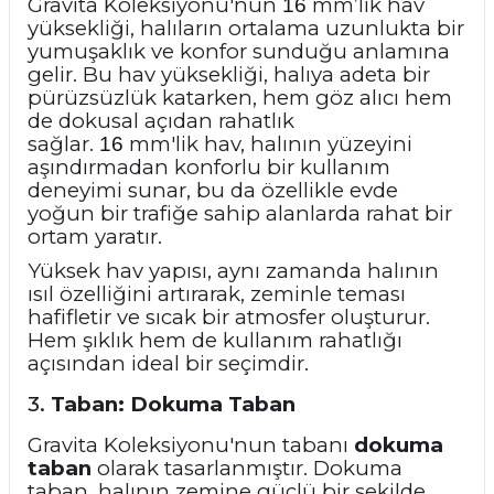
Gravita Koleksiyonu'nun
mm’lik hav
16
yüksekliği, halıların ortalama uzunlukta bir
yumuşaklık ve konfor sunduğu anlamına
gelir. Bu hav yüksekliği, halıya adeta bir
pürüzsüzlük katarken, hem göz alıcı hem
de dokusal açıdan rahatlık
sağlar.
mm'lik hav, halının yüzeyini
16
aşındırmadan konforlu bir kullanım
deneyimi sunar, bu da özellikle evde
yoğun bir trafiğe sahip alanlarda rahat bir
ortam yaratır.
Yüksek hav yapısı, aynı zamanda halının
ısıl özelliğini artırarak, zeminle teması
hafifletir ve sıcak bir atmosfer oluşturur.
Hem şıklık hem de kullanım rahatlığı
açısından ideal bir seçimdir.
3.
Taban: Dokuma Taban
Gravita Koleksiyonu'nun tabanı
dokuma
taban
olarak tasarlanmıştır. Dokuma
taban, halının zemine güçlü bir şekilde