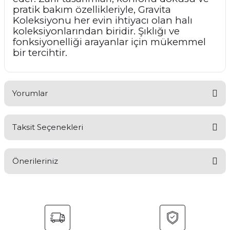
pratik bakım özellikleriyle, Gravita
Koleksiyonu her evin ihtiyacı olan halı
koleksiyonlarından biridir. Şıklığı ve
fonksiyonelliği arayanlar için mükemmel
bir tercihtir.
Yorumlar
Taksit Seçenekleri
Bu ürüne ilk yorumu siz yapın!
Önerileriniz
Yorum Yaz
Bu ürünün fiyat bilgisi, resim, ürün açıklamalarında ve diğer
konularda yetersiz gördüğünüz noktaları öneri formunu
kullanarak tarafımıza iletebilirsiniz.
Görüş ve önerileriniz için teşekkür ederiz.