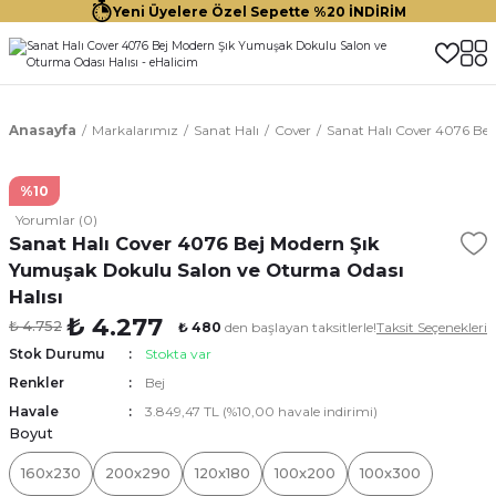
Yeni Üyelere Özel Sepette %20 İNDİRİM
Anasayfa
Markalarımız
Sanat Halı
Cover
Sanat Halı Cover 4076 Be
%10
Yorumlar (0)
Sanat Halı Cover 4076 Bej Modern Şık
Yumuşak Dokulu Salon ve Oturma Odası
Halısı
₺ 4.277
₺ 4.752
₺ 480
den başlayan taksitlerle!
Taksit Seçenekleri
Stok Durumu
Stokta var
Renkler
Bej
Havale
3.849,47 TL (%10,00 havale indirimi)
Boyut
160x230
200x290
120x180
100x200
100x300