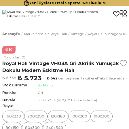
Yeni Üyelere Özel Sepette %20 İNDİRİM
Anasayfa
Markalarımız
Royal Halı
Vintage
Royal Halı Vintage VH03
%10
Yorumlar (0)
Royal Halı Vintage VH03A Gri Akrilik Yumuşak
Dokulu Modern Eskitme Halı
₺ 5.723
₺ 6.359
₺ 642
den başlayan taksitlerle!
Taksit Seçenekleri
Stok Durumu
Stokta var
Renkler
Gri
Havale
5.150,82 TL (%10,00 havale indirimi)
Boyut
160x230
200x290
120x180
100x200
100x300
80x150
80x300
240x340