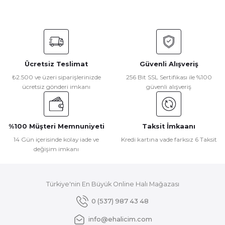
Yorum Yaz
Bu ürünün fiyat bilgisi, resim, ürün açıklamalarında ve diğer
konularda yetersiz gördüğünüz noktaları öneri formunu
kullanarak tarafımıza iletebilirsiniz.
Görüş ve önerileriniz için teşekkür ederiz.
Ücretsiz Teslimat
Güvenli Alışveriş
Ürün resmi kalitesiz, bozuk veya görüntülenemiyor.
₺2.500 ve üzeri siparişlerinizde
256 Bit SSL Sertifikası ile %100
ücretsiz gönderi imkanı
güvenli alışveriş
Ürün açıklamasında eksik bilgiler bulunuyor.
Ürün bilgilerinde hatalar bulunuyor.
Ürün fiyatı diğer sitelerden daha pahalı.
%100 Müşteri Memnuniyeti
Taksit İmkaanı
Bu ürüne benzer farklı alternatifler olmalı.
14 Gün içerisinde kolay iade ve
Kredi kartına vade farksız 6 Taksit
değişim imkanı
Türkiye'nin En Büyük Online Halı Mağazası
Gönder
0 (537) 987 43 48
info@ehalicim.com