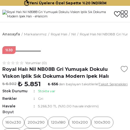
Yeni Üyelere Özel Sepette %20 İNDİRİM
Anasayfa
Markalarımız
Royal Halı
Nil
Royal Halı Nil NB08B Gri Yum
%10
Yorumlar (0)
Royal Halı Nil NB08B Gri Yumuşak Dokulu
Viskon Iplik Sık Dokuma Modern Ipek Halı
₺ 5.851
₺ 6.502
₺ 656
den başlayan taksitlerle!
Taksit Seçenekleri
Stok Durumu
Stokta var
Renkler
Gri
Havale
5.266,30 TL (%10,00 havale indirimi)
Boyut
160x230
200x290
120x180
100x200
100x300