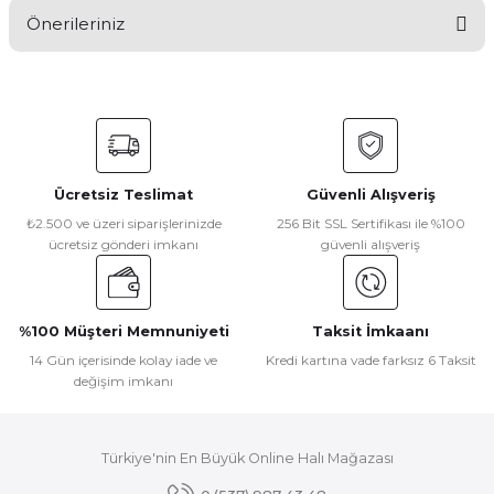
Önerileriniz
Yorum Yaz
Bu ürünün fiyat bilgisi, resim, ürün açıklamalarında ve diğer
konularda yetersiz gördüğünüz noktaları öneri formunu
kullanarak tarafımıza iletebilirsiniz.
Görüş ve önerileriniz için teşekkür ederiz.
Ücretsiz Teslimat
Güvenli Alışveriş
Ürün resmi kalitesiz, bozuk veya görüntülenemiyor.
₺2.500 ve üzeri siparişlerinizde
256 Bit SSL Sertifikası ile %100
ücretsiz gönderi imkanı
güvenli alışveriş
Ürün açıklamasında eksik bilgiler bulunuyor.
Ürün bilgilerinde hatalar bulunuyor.
Ürün fiyatı diğer sitelerden daha pahalı.
%100 Müşteri Memnuniyeti
Taksit İmkaanı
Bu ürüne benzer farklı alternatifler olmalı.
14 Gün içerisinde kolay iade ve
Kredi kartına vade farksız 6 Taksit
değişim imkanı
Türkiye'nin En Büyük Online Halı Mağazası
Gönder