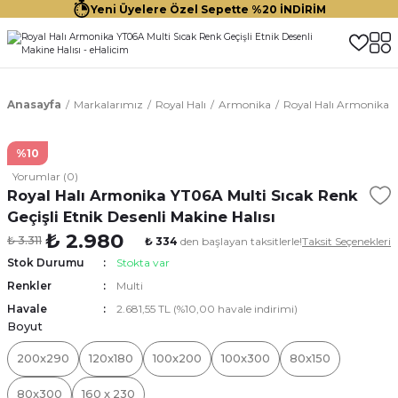
Yeni Üyelere Özel Sepette %20 İNDİRİM
Anasayfa
Markalarımız
Royal Halı
Armonika
Royal Halı Armonika YT
%10
Yorumlar (0)
Royal Halı Armonika YT06A Multi Sıcak Renk
Geçişli Etnik Desenli Makine Halısı
₺ 2.980
₺ 3.311
₺ 334
den başlayan taksitlerle!
Taksit Seçenekleri
Stok Durumu
Stokta var
Renkler
Multi
Havale
2.681,55 TL (%10,00 havale indirimi)
Boyut
200x290
120x180
100x200
100x300
80x150
80x300
160 x 230