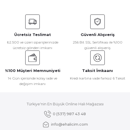
Bu ürünün fiyat bilgisi, resim, ürün açıklamalarında ve diğer
konularda yetersiz gördüğünüz noktaları öneri formunu
kullanarak tarafımıza iletebilirsiniz.
Görüş ve önerileriniz için teşekkür ederiz.
Ücretsiz Teslimat
Güvenli Alışveriş
Ürün resmi kalitesiz, bozuk veya görüntülenemiyor.
₺2.500 ve üzeri siparişlerinizde
256 Bit SSL Sertifikası ile %100
ücretsiz gönderi imkanı
güvenli alışveriş
Ürün açıklamasında eksik bilgiler bulunuyor.
Ürün bilgilerinde hatalar bulunuyor.
Ürün fiyatı diğer sitelerden daha pahalı.
%100 Müşteri Memnuniyeti
Taksit İmkaanı
Bu ürüne benzer farklı alternatifler olmalı.
14 Gün içerisinde kolay iade ve
Kredi kartına vade farksız 6 Taksit
değişim imkanı
Türkiye'nin En Büyük Online Halı Mağazası
Gönder
0 (537) 987 43 48
info@ehalicim.com