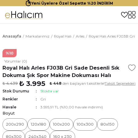
Yeni Üyelere Özel Sepette %20 İNDİRİM
Anasayfa
Markalarımız
Royal Halı
Arles
Royal Halı Arles FJ03B Gri
%10
Yorumlar (0)
Royal Halı Arles FJ03B Gri Sade Desenli Sık
Dokuma Şık Spor Makine Dokuması Halı
₺ 3.995
₺ 4.439
₺ 448
den başlayan taksitlerle!
Taksit Seçenekleri
Stok Durumu
Stokta var
Renkler
Gri
Havale
3.595,91 TL (%10,00 havale indirimi)
Boyut
200x290
120x180
100x200
100x300
80x150
80x300
240x340
160 x 230