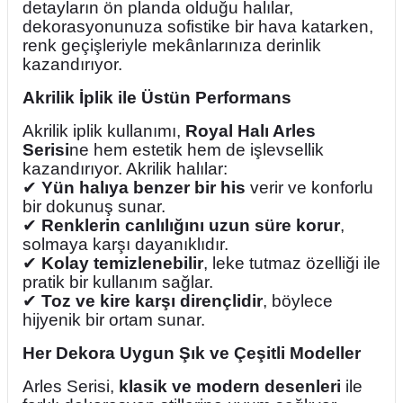
detayların ön planda olduğu halılar,
dekorasyonunuza sofistike bir hava katarken,
renk geçişleriyle mekânlarınıza derinlik
kazandırıyor.
Akrilik İplik ile Üstün Performans
Akrilik iplik kullanımı,
Royal Halı Arles
Serisi
ne hem estetik hem de işlevsellik
kazandırıyor. Akrilik halılar:
✔
Yün halıya benzer bir his
verir ve konforlu
bir dokunuş sunar.
✔
Renklerin canlılığını uzun süre korur
,
solmaya karşı dayanıklıdır.
✔
Kolay temizlenebilir
, leke tutmaz özelliği ile
pratik bir kullanım sağlar.
✔
Toz ve kire karşı dirençlidir
, böylece
hijyenik bir ortam sunar.
Her Dekora Uygun Şık ve Çeşitli Modeller
Arles Serisi,
klasik ve modern desenleri
ile