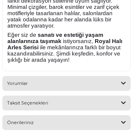
farklı dekorasyon stillerine uyum sağlıyor.
Minimal çizgiler, barok esintiler ve zarif çiçek
motifleriyle tasarlanan halılar, salonlardan
yatak odalarına kadar her alanda lüks bir
atmosfer yaratıyor.
Eğer siz de
sanatı ve estetiği yaşam
alanlarınıza taşımak
istiyorsanız,
Royal Halı
Arles Serisi
ile mekânlarınıza farklı bir boyut
kazandırabilirsiniz. Şimdi keşfedin, konfor ve
şıklığı bir arada yaşayın!
Yorumlar
Taksit Seçenekleri
Bu ürüne ilk yorumu siz yapın!
Önerileriniz
Yorum Yaz