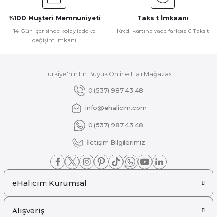
Ürün fiyatı diğer sitelerden daha pahalı.
%100 Müşteri Memnuniyeti
Taksit İmkaanı
Bu ürüne benzer farklı alternatifler olmalı.
14 Gün içerisinde kolay iade ve
Kredi kartına vade farksız 6 Taksit
değişim imkanı
Türkiye'nin En Büyük Online Halı Mağazası
Gönder
0 (537) 987 43 48
info@ehalicim.com
0 (537) 987 43 48
İletişim Bilgilerimiz
eHalıcım Kurumsal
Alışveriş