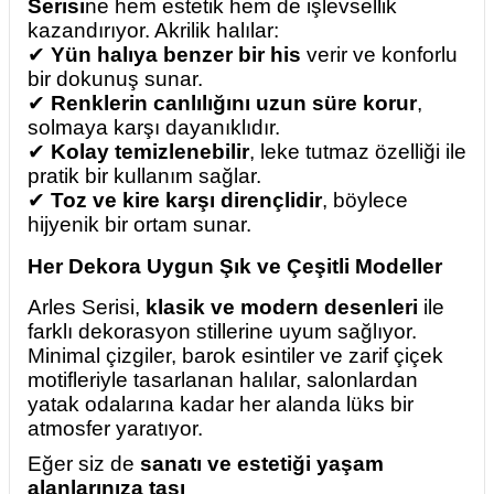
Serisi
ne hem estetik hem de işlevsellik
kazandırıyor. Akrilik halılar:
✔
Yün halıya benzer bir his
verir ve konforlu
bir dokunuş sunar.
✔
Renklerin canlılığını uzun süre korur
,
solmaya karşı dayanıklıdır.
✔
Kolay temizlenebilir
, leke tutmaz özelliği ile
pratik bir kullanım sağlar.
✔
Toz ve kire karşı dirençlidir
, böylece
hijyenik bir ortam sunar.
Her Dekora Uygun Şık ve Çeşitli Modeller
Arles Serisi,
klasik ve modern desenleri
ile
farklı dekorasyon stillerine uyum sağlıyor.
Minimal çizgiler, barok esintiler ve zarif çiçek
motifleriyle tasarlanan halılar, salonlardan
yatak odalarına kadar her alanda lüks bir
atmosfer yaratıyor.
Eğer siz de
sanatı ve estetiği yaşam
alanlarınıza taşı