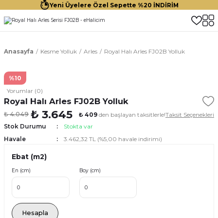
Yeni Üyelere Özel Sepette %20 İNDİRİM
Anasayfa
Kesme Yolluk
Arles
Royal Halı Arles FJ02B Yolluk
%10
Yorumlar (0)
Royal Halı Arles FJ02B Yolluk
₺ 3.645
₺ 4.049
₺ 409
den başlayan taksitlerle!
Taksit Seçenekleri
Stok Durumu
Stokta var
Havale
3.462,32 TL (%5,00 havale indirimi)
Ebat (m2)
En (cm)
Boy (cm)
Hesapla