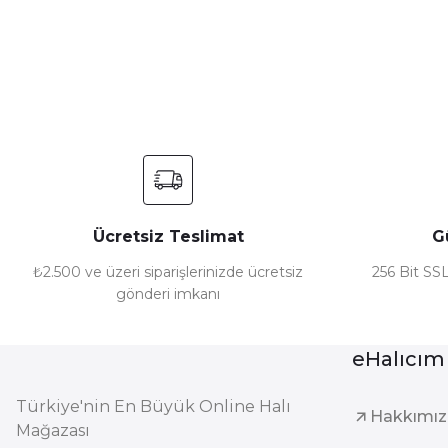
Ürün resmi kalitesiz, bozuk veya görüntülenemiyor.
Ürün açıklamasında eksik bilgiler bulunuyor.
Ürün bilgilerinde hatalar bulunuyor.
Ürün fiyatı diğer sitelerden daha pahalı.
Bu ürüne benzer farklı alternatifler olmalı.
Ücretsiz Teslimat
G
₺2.500 ve üzeri siparişlerinizde ücretsiz
256 Bit SSL
gönderi imkanı
eHalıcım
Türkiye'nin En Büyük Online Halı
Hakkımı
Mağazası