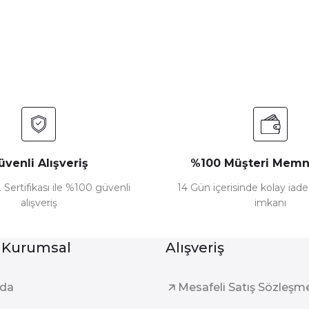
Yorum Yaz
üvenli Alışveriş
%100 Müşteri Memn
 Sertifikası ile %100 güvenli
14 Gün içerisinde kolay iad
alışveriş
imkanı
Gönder
 Kurumsal
Alışveriş
zda
Mesafeli Satış Sözleşm