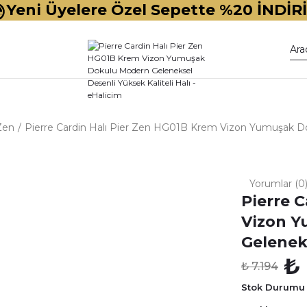
Yeni Üyelere Özel Sepette %20 İNDİR
Zen
Pierre Cardin Halı Pier Zen HG01B Krem Vizon Yumuşak Dok
Yorumlar (0
Pierre 
Vizon 
Geleneks
₺
₺ 7.194
Stok Durumu