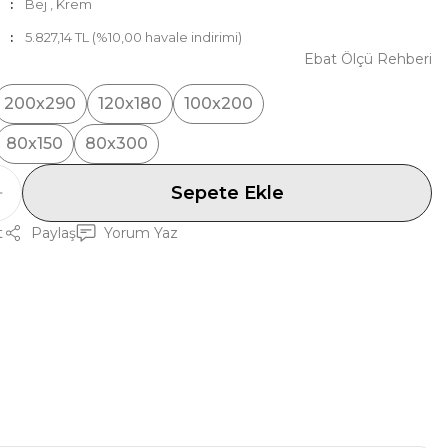
Bej
,
Krem
5.827,14 TL (%10,00 havale indirimi)
Ebat Ölçü Rehberi
200x290
120x180
100x200
80x150
80x300
Sepete Ekle
t
Paylaş
Yorum Yaz