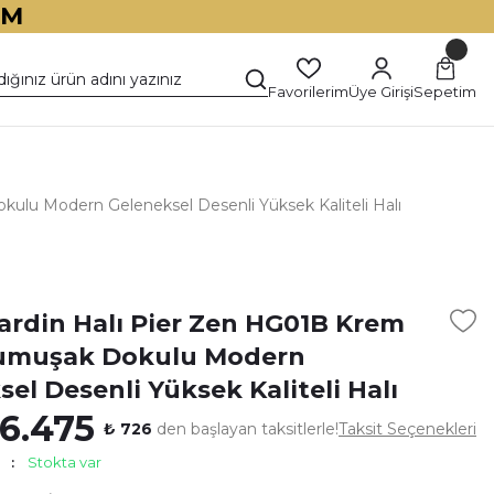
İM
Favorilerim
Üye Girişi
Sepetim
ulu Modern Geleneksel Desenli Yüksek Kaliteli Halı
)
Cardin Halı Pier Zen HG01B Krem
Yumuşak Dokulu Modern
el Desenli Yüksek Kaliteli Halı
 6.475
₺ 726
den başlayan taksitlerle!
Taksit Seçenekleri
Stokta var