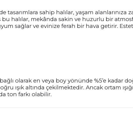
ade tasarımlara sahip halılar, yaşam alanlarınıza z
 bu halılar, mekânda sakin ve huzurlu bir atmosfer
yum sağlar ve evinize ferah bir hava getirir. Este
bağlı olarak en veya boy yönünde %5’e kadar doğ
oğru ışık altında çekilmektedir. Ancak ortam ışığı
a ton farkı olabilir.
nularda yetersiz gördüğünüz noktaları öneri formunu kullanarak tarafımız
Bu ürüne ilk yorumu siz yapın!