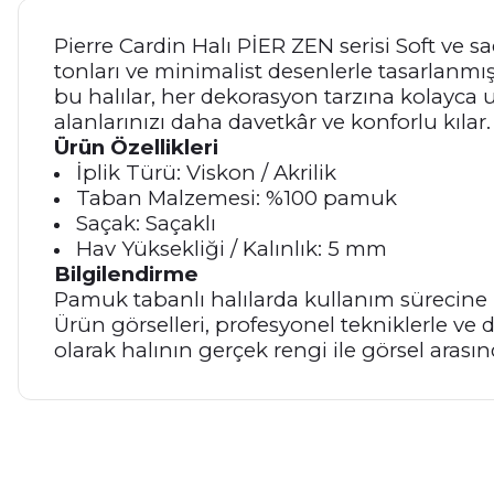
Pierre Cardin Halı PİER ZEN serisi Soft ve s
tonları ve minimalist desenlerle tasarlanmış
bu halılar, her dekorasyon tarzına kolayca u
alanlarınızı daha davetkâr ve konforlu kılar.
Ürün Özellikleri
İplik Türü: Viskon / Akrilik
Taban Malzemesi: %100 pamuk
Saçak: Saçaklı
Hav Yüksekliği / Kalınlık: 5 mm
Bilgilendirme
Pamuk tabanlı halılarda kullanım sürecine 
Ürün görselleri, profesyonel tekniklerle ve d
olarak halının gerçek rengi ile görsel arasınd
Bu ürünün fiyat bilgisi, resim, ürün açıklamalarında ve diğer ko
Görüş ve önerileriniz için teşekkür ederiz.