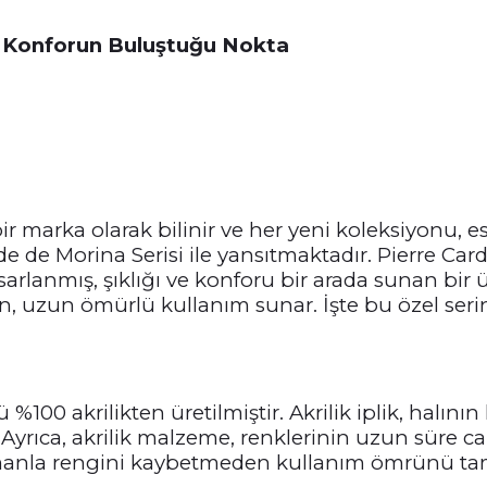
 ve Konforun Buluştuğu Nokta
ir marka olarak bilinir ve her yeni koleksiyonu, es
de de Morina Serisi ile yansıtmaktadır. Pierre Ca
sarlanmış, şıklığı ve konforu bir arada sunan bir ü
, uzun ömürlü kullanım sunar. İşte bu özel serinin
ü %100 akrilikten üretilmiştir. Akrilik iplik, halın
yrıca, akrilik malzeme, renklerinin uzun süre ca
amanla rengini kaybetmeden kullanım ömrünü ta