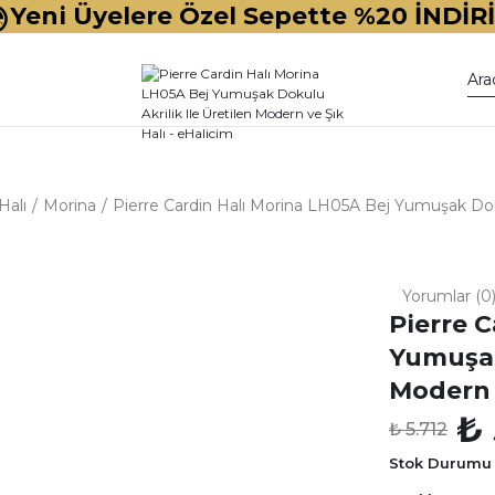
Yeni Üyelere Özel Sepette %20 İNDİR
Halı
Morina
Pierre Cardin Halı Morina LH05A Bej Yumuşak Dokul
Yorumlar (0
Pierre 
Yumuşak
Modern 
₺ 
₺ 5.712
Stok Durumu