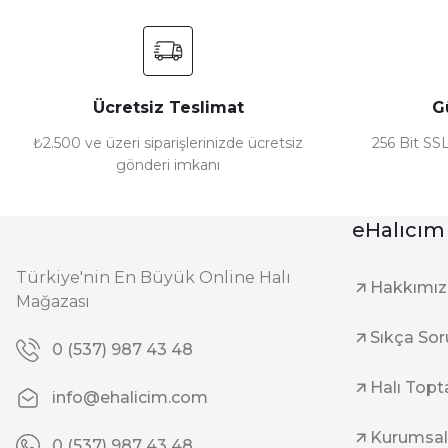
Ürün fiyatı diğer sitelerden daha pahalı.
Bu ürüne benzer farklı alternatifler olmalı.
Ücretsiz Teslimat
G
₺2.500 ve üzeri siparişlerinizde ücretsiz
256 Bit SSL
gönderi imkanı
eHalıcım
Türkiye'nin En Büyük Online Halı
Hakkımı
Mağazası
Sıkça Sor
0 (537) 987 43 48
Halı Topt
info@ehalicim.com
Kurumsal
0 (537) 987 43 48