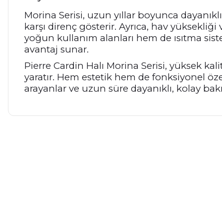
Morina Serisi, uzun yıllar boyunca dayanıklı
karşı direnç gösterir. Ayrıca, hav yüksekli
yoğun kullanım alanları hem de ısıtma siste
avantaj sunar.
Pierre Cardin Halı Morina Serisi, yüksek ka
yaratır. Hem estetik hem de fonksiyonel özel
arayanlar ve uzun süre dayanıklı, kolay bakım
Bu ürünün fiyat bilgisi, resim, ürün açıklamalarında ve diğer ko
Görüş ve önerileriniz için teşekkür ederiz.
Ürün resmi kalitesiz, bozuk veya görüntülenemiyor.
Ürün açıklamasında eksik bilgiler bulunuyor.
Ürün bilgilerinde hatalar bulunuyor.