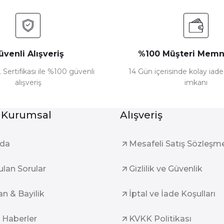
üvenli Alışveriş
%100 Müşteri Memn
 Sertifikası ile %100 güvenli
14 Gün içerisinde kolay iad
alışveriş
imkanı
Gönder
 Kurumsal
Alışveriş
zda
Mesafeli Satış Sözleşm
ulan Sorular
Gizlilik ve Güvenlik
an & Bayilik
İptal ve İade Koşulları
 Haberler
KVKK Politikası