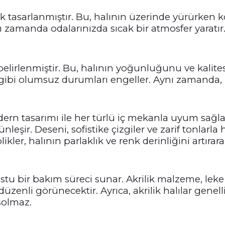
k tasarlanmıştır. Bu, halının üzerinde yürürken k
ynı zamanda odalarınızda sıcak bir atmosfer yaratır.
elirlenmiştir. Bu, halının yoğunluğunu ve kalitesi
ibi olumsuz durumları engeller. Aynı zamanda, ha
modern tasarımı ile her türlü iç mekanla uyum sağ
şir. Deseni, sofistike çizgiler ve zarif tonlarla 
ikler, halının parlaklık ve renk derinliğini artırarak
dostu bir bakım süreci sunar. Akrilik malzeme, lek
enli görünecektir. Ayrıca, akrilik halılar genelli
solmaz.