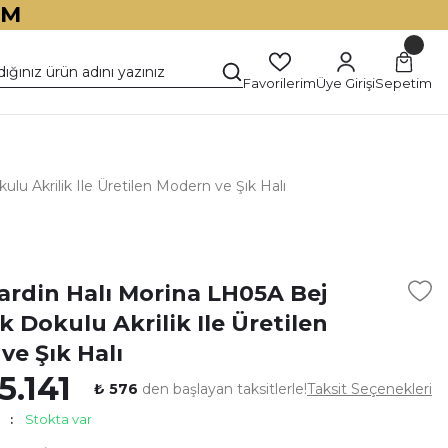
İM
Favorilerim
Üye Girişi
Sepetim
u Akrilik Ile Üretilen Modern ve Şık Halı
)
Cardin Halı Morina LH05A Bej
 Dokulu Akrilik Ile Üretilen
ve Şık Halı
5.141
₺ 576
den başlayan taksitlerle!
Taksit Seçenekleri
Stokta var