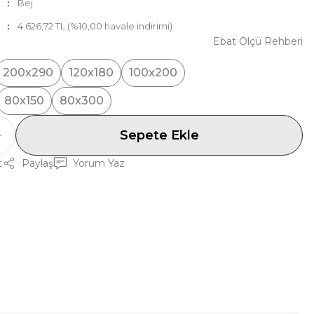
Bej
4.626,72 TL (%10,00 havale indirimi)
Ebat Ölçü Rehberi
200x290
120x180
100x200
80x150
80x300
Sepete Ekle
t
Paylaş
Yorum Yaz