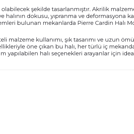
 olabilecek şekilde tasarlanmıştır. Akrilik malzem
ği ve halının dokusu, yıpranma ve deformasyona ka
mleri bulunan mekanlarda Pierre Cardin Halı Mori
liteli malzeme kullanımı, şık tasarımı ve uzun ö
likleriyle öne çıkan bu halı, her türlü iç mekanda 
 yapılabilen halı seçenekleri arayanlar için ideal 
nularda yetersiz gördüğünüz noktaları öneri formunu kullanarak tarafımız
Bu ürüne ilk yorumu siz yapın!
Yorum Yaz