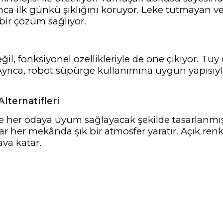
ca ilk günkü şıklığını koruyor. Leke tutmayan ve 
 bir çözüm sağlıyor.
 değil, fonksiyonel özellikleriyle de öne çıkıyor.
 Ayrıca, robot süpürge kullanımına uygun yapısıy
ternatifleri
riyle her odaya uyum sağlayacak şekilde tasarlanmı
ar her mekânda şık bir atmosfer yaratır. Açık re
ava katar.
nularda yetersiz gördüğünüz noktaları öneri formunu kullanarak tarafımız
Bu ürüne ilk yorumu siz yapın!