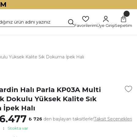
İM
Favorilerim
Üye Girişi
Sepetim
ulu Yüksek Kalite Sık Dokuma İpek Halı
)
ardin Halı Parla KP03A Multi
 Dokulu Yüksek Kalite Sık
İpek Halı
6.477
₺ 726
den başlayan taksitlerle!
Taksit Seçenekleri
Stokta var