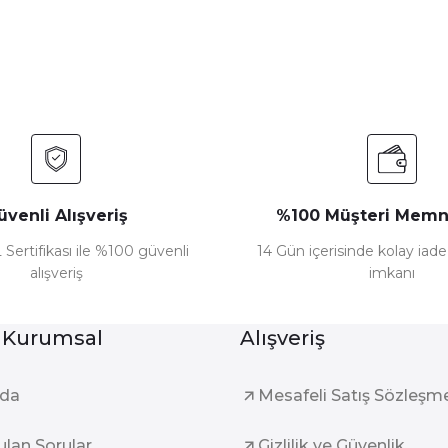
Yorum Yaz
üvenli Alışveriş
%100 Müşteri Memn
 Sertifikası ile %100 güvenli
14 Gün içerisinde kolay iad
alışveriş
imkanı
Gönder
 Kurumsal
Alışveriş
zda
Mesafeli Satış Sözleşm
ulan Sorular
Gizlilik ve Güvenlik