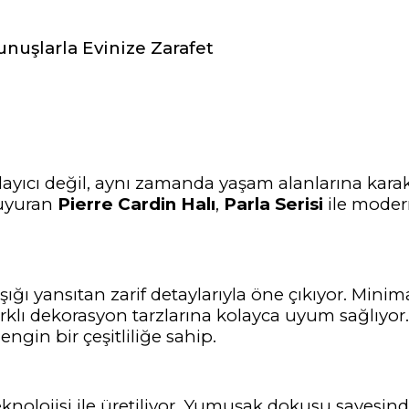
kunuşlarla Evinize Zarafet
yıcı değil, aynı zamanda yaşam alanlarına karak
duyuran
Pierre Cardin Halı
,
Parla Serisi
ile modern
ışığı yansıtan zarif detaylarıyla öne çıkıyor. Mini
 farklı dekorasyon tarzlarına kolayca uyum sağlıyo
ngin bir çeşitliliğe sahip.
 teknolojisi ile üretiliyor. Yumuşak dokusu sayesin