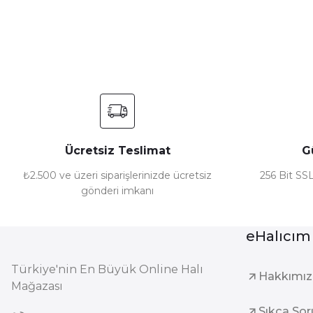
Ürün resmi kalitesiz, bozuk veya görüntülenemiyor.
Ürün açıklamasında eksik bilgiler bulunuyor.
Ürün bilgilerinde hatalar bulunuyor.
Ürün fiyatı diğer sitelerden daha pahalı.
Bu ürüne benzer farklı alternatifler olmalı.
Ücretsiz Teslimat
G
₺2.500 ve üzeri siparişlerinizde ücretsiz
256 Bit SSL
gönderi imkanı
eHalıcım
Türkiye'nin En Büyük Online Halı
Hakkımı
Mağazası
Sıkça Sor