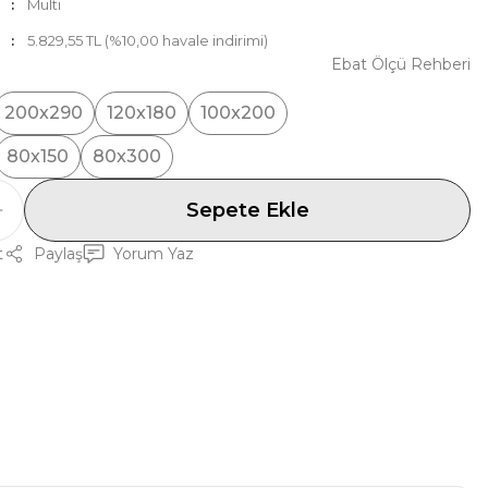
Multi
5.829,55 TL (%10,00 havale indirimi)
Ebat Ölçü Rehberi
200x290
120x180
100x200
80x150
80x300
Sepete Ekle
t
Paylaş
Yorum Yaz