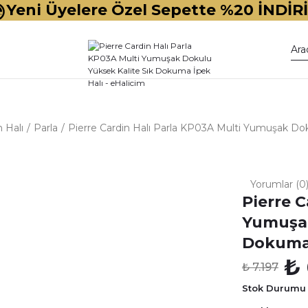
Yeni Üyelere Özel Sepette %20 İNDİR
n Halı
Parla
Pierre Cardin Halı Parla KP03A Multi Yumuşak Dok
Yorumlar (0
Pierre C
Yumuşak
Dokuma 
₺ 
₺ 7.197
Stok Durumu