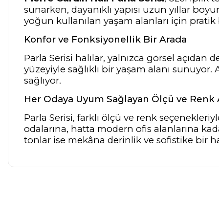
sunarken, dayanıklı yapısı uzun yıllar boyun
yoğun kullanılan yaşam alanları için pratik
Konfor ve Fonksiyonellik Bir Arada
Parla Serisi halılar, yalnızca görsel açıdan
yüzeyiyle sağlıklı bir yaşam alanı sunuyor.
sağlıyor.
Her Odaya Uyum Sağlayan Ölçü ve Renk Al
Parla Serisi, farklı ölçü ve renk seçenekle
odalarına, hatta modern ofis alanlarına kad
tonlar ise mekâna derinlik ve sofistike bir h
Bu ürünün fiyat bilgisi, resim, ürün açıklamalarında ve diğer ko
Görüş ve önerileriniz için teşekkür ederiz.