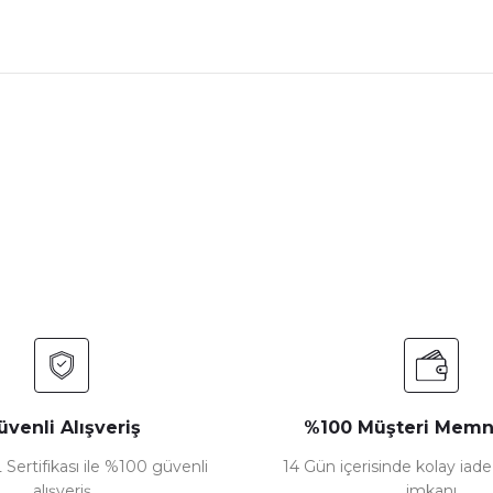
nularda yetersiz gördüğünüz noktaları öneri formunu kullanarak tarafımız
Bu ürüne ilk yorumu siz yapın!
Yorum Yaz
üvenli Alışveriş
%100 Müşteri Memn
 Sertifikası ile %100 güvenli
14 Gün içerisinde kolay iad
alışveriş
imkanı