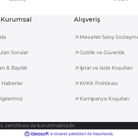
Gönder
 Kurumsal
Alışveriş
zda
Mesafeli Satış Sözleşm
ulan Sorular
Gizlilik ve Güvenlik
an & Bayilik
İptal ve İade Koşulları
 Haberler
KVKK Politikası
ilgilerimiz
Kampanya Koşulları
SL sertifikası ile korunmaktadır.
ile
ideasoft
e-