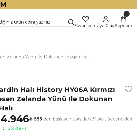
İM
Favorilerim
Üye Girişi
Sepetim
esen Zelanda Yünü Ile Dokunan Tezgah Halı
)
ardin Halı History HY06A Kırmızı
esen Zelanda Yünü Ile Dokunan
Halı
 4.946
₺ 555
den başlayan taksitlerle!
Taksit Seçenekleri
Stokta var