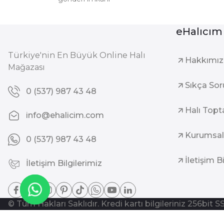
eHalıcım
Türkiye'nin En Büyük Online Halı
Hakkımı
Mağazası
Sıkça Sor
0 (537) 987 43 48
Halı Topt
info@ehalicim.com
Kurumsal
0 (537) 987 43 48
İletişim B
İletişim Bilgilerimiz
© Tüm Hakları Saklıdır. Kredi kartı bilgileriniz 256bit S