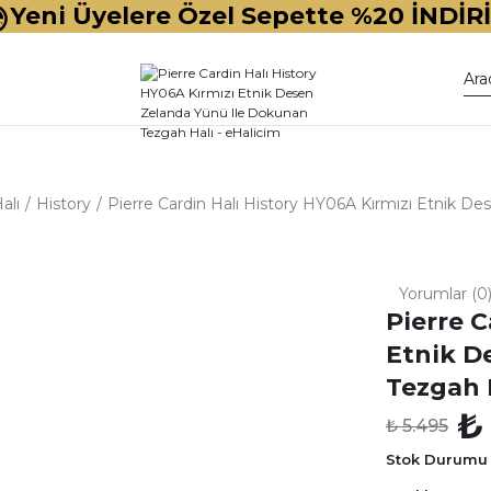
Yeni Üyelere Özel Sepette %20 İNDİR
alı
History
Pierre Cardin Halı History HY06A Kırmızı Etnik D
Yorumlar (0
Pierre C
Etnik D
Tezgah 
₺
₺ 5.495
Stok Durumu