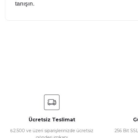
tanışın.
Bu ürünün fiyat bilgisi, resim, ürün açıklamalarında ve diğer ko
Görüş ve önerileriniz için teşekkür ederiz.
Ürün resmi kalitesiz, bozuk veya görüntülenemiyor.
Ürün açıklamasında eksik bilgiler bulunuyor.
Ürün bilgilerinde hatalar bulunuyor.
Ürün fiyatı diğer sitelerden daha pahalı.
Bu ürüne benzer farklı alternatifler olmalı.
Ücretsiz Teslimat
G
₺2.500 ve üzeri siparişlerinizde ücretsiz
256 Bit SSL
gönderi imkanı