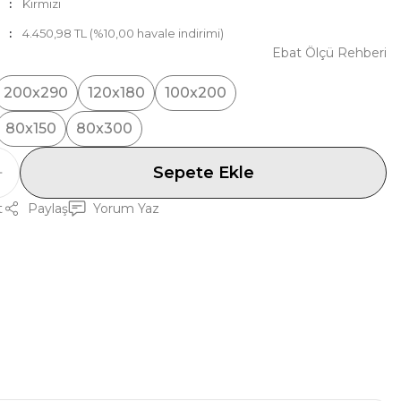
Kırmızı
4.450,98 TL (%10,00 havale indirimi)
Ebat Ölçü Rehberi
200x290
120x180
100x200
80x150
80x300
Sepete Ekle
t
Paylaş
Yorum Yaz