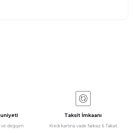
a iletebilirsiniz.
uniyeti
Taksit İmkaanı
e ve değişim
Kredi kartına vade farksız 6 Taksit