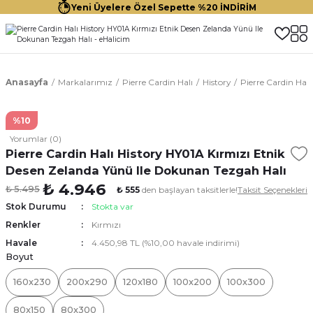
Yeni Üyelere Özel Sepette %20 İNDİRİM
Anasayfa
Markalarımız
Pierre Cardin Halı
History
Pierre Cardin Hal
%10
Yorumlar (0)
Pierre Cardin Halı History HY01A Kırmızı Etnik
Desen Zelanda Yünü Ile Dokunan Tezgah Halı
₺ 4.946
₺ 5.495
₺ 555
den başlayan taksitlerle!
Taksit Seçenekleri
Stok Durumu
Stokta var
Renkler
Kırmızı
Havale
4.450,98 TL (%10,00 havale indirimi)
Boyut
160x230
200x290
120x180
100x200
100x300
80x150
80x300