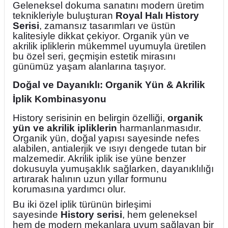
Geleneksel dokuma sanatını modern üretim
teknikleriyle buluşturan
Royal Halı History
Serisi
, zamansız tasarımları ve üstün
kalitesiyle dikkat çekiyor. Organik yün ve
akrilik ipliklerin mükemmel uyumuyla üretilen
bu özel seri, geçmişin estetik mirasını
günümüz yaşam alanlarına taşıyor.
Doğal ve Dayanıklı: Organik Yün & Akrilik
İplik Kombinasyonu
History serisinin en belirgin özelliği,
organik
yün ve akrilik ipliklerin
harmanlanmasıdır.
Organik yün, doğal yapısı sayesinde nefes
alabilen, antialerjik ve ısıyı dengede tutan bir
malzemedir. Akrilik iplik ise yüne benzer
dokusuyla yumuşaklık sağlarken, dayanıklılığı
artırarak halının uzun yıllar formunu
korumasına yardımcı olur.
Bu iki özel iplik türünün birleşimi
sayesinde
History serisi
, hem geleneksel
hem de modern mekanlara uyum sağlayan bir