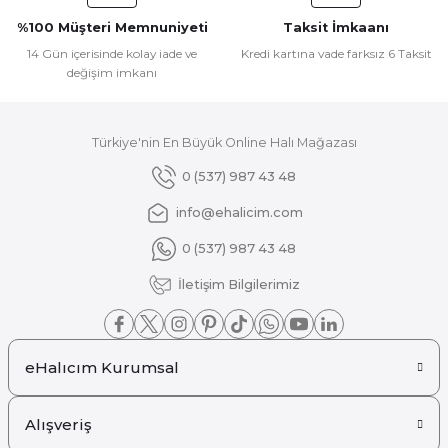
Ürün fiyatı diğer sitelerden daha pahalı.
%100 Müşteri Memnuniyeti
Taksit İmkaanı
Bu ürüne benzer farklı alternatifler olmalı.
14 Gün içerisinde kolay iade ve
Kredi kartına vade farksız 6 Taksit
değişim imkanı
Türkiye'nin En Büyük Online Halı Mağazası
Gönder
0 (537) 987 43 48
info@ehalicim.com
0 (537) 987 43 48
İletişim Bilgilerimiz
eHalıcım Kurumsal
Alışveriş