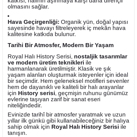
katkısı, halının aşınmaya karşı daha dirençli
olmasını sağlar.
Hava Geçirgenliği:
Organik yün, doğal yapısı
sayesinde havayı filtreleyerek iç mekân hava
kalitesine katkıda bulunur.
Tarihi Bir Atmosfer, Modern Bir Yaşam
Royal Halı History Serisi,
nostaljik tasarımlar
ve modern üretim teknikleri
ile
harmanlanarak üretilmiştir. Klasik ve şık
yaşam alanları oluşturmak isteyenler için ideal
bir seçimdir. Hem geleneksel motifleri sevenler
hem de dayanıklı ve kaliteli bir halı arayanlar
için
History serisi
, geçmişin ruhunu günümüz
evlerine taşıyan zarif bir sanat eseri
niteliğindedir.
Evinizde tarihî bir atmosfer yaratmak ve uzun
yıllar ilk günkü gibi kullanabileceğiniz bir halıya
sahip olmak için
Royal Halı History Serisi
ile
tanışın.