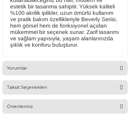
kullanabileceğiniz bu halı, modern ve
estetik bir tasarıma sahiptir. Yüksek kaliteli
%100 akrilik iplikler, uzun ömürlü kullanım
ve pratik bakım özellikleriyle Beverly Serisi,
hem görsel hem de fonksiyonel açıdan
mükemmel bir seçenek sunar. Zarif tasarımı
ve sağlam yapısıyla, yaşam alanlarınızda
şıklık ve konforu buluşturur.
Yorumlar
Taksit Seçenekleri
Bu ürüne ilk yorumu siz yapın!
Önerileriniz
Yorum Yaz
Bu ürünün fiyat bilgisi, resim, ürün açıklamalarında ve diğer