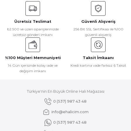
konularda yetersiz gördüğünüz noktaları öneri formunu
kullanarak tarafımıza iletebilirsiniz.
Görüş ve önerileriniz için teşekkür ederiz.
Ücretsiz Teslimat
Güvenli Alışveriş
Ürün resmi kalitesiz, bozuk veya görüntülenemiyor.
₺2.500 ve üzeri siparişlerinizde
256 Bit SSL Sertifikası ile %100
ücretsiz gönderi imkanı
güvenli alışveriş
Ürün açıklamasında eksik bilgiler bulunuyor.
Ürün bilgilerinde hatalar bulunuyor.
Ürün fiyatı diğer sitelerden daha pahalı.
%100 Müşteri Memnuniyeti
Taksit İmkaanı
Bu ürüne benzer farklı alternatifler olmalı.
14 Gün içerisinde kolay iade ve
Kredi kartına vade farksız 6 Taksit
değişim imkanı
Türkiye'nin En Büyük Online Halı Mağazası
Gönder
0 (537) 987 43 48
info@ehalicim.com
0 (537) 987 43 48