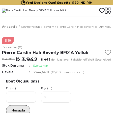
Yeni Üyelere Özel Sepette %20 İNDİRİM
Anasayfa
Kesme Yolluk
Beverly
Pierre Cardin Halı Beverly BF01A Yollu
%10
Yorumlar (0)
Pierre Cardin Halı Beverly BF01A Yolluk
₺ 3.942
₺ 4.380
₺ 442
den başlayan taksitlerle!
Taksit Seçenekleri
Stok Durumu
Stokta var
Havale
3.744,64 TL (%5,00 havale indirimi)
Ebat Ölçüsü (m2)
En (cm)
Boy (cm)
Hesapla