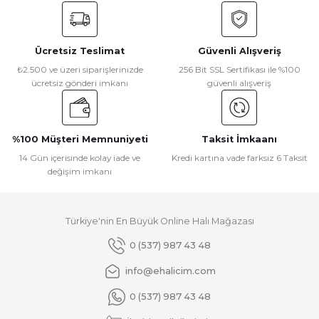
konularda yetersiz gördüğünüz noktaları öneri formunu
kullanarak tarafımıza iletebilirsiniz.
Görüş ve önerileriniz için teşekkür ederiz.
Ücretsiz Teslimat
Güvenli Alışveriş
Ürün resmi kalitesiz, bozuk veya görüntülenemiyor.
₺2.500 ve üzeri siparişlerinizde
256 Bit SSL Sertifikası ile %100
ücretsiz gönderi imkanı
güvenli alışveriş
Ürün açıklamasında eksik bilgiler bulunuyor.
Ürün bilgilerinde hatalar bulunuyor.
Ürün fiyatı diğer sitelerden daha pahalı.
%100 Müşteri Memnuniyeti
Taksit İmkaanı
Bu ürüne benzer farklı alternatifler olmalı.
14 Gün içerisinde kolay iade ve
Kredi kartına vade farksız 6 Taksit
değişim imkanı
Türkiye'nin En Büyük Online Halı Mağazası
Gönder
0 (537) 987 43 48
info@ehalicim.com
0 (537) 987 43 48