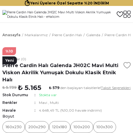
Yeni Üyelere Özel Sepette %20 İNDİRİM
Anasayfa
Markalarımız
Pierre Cardin Halı
Galenda
Pierre Cardin Ha
%10
Yorumlar (0)
Yeni
Pierre Cardin Halı Galenda JH02C Mavi Multi
Viskon Akrilik Yumuşak Dokulu Klasik Etnik
Halı
₺ 5.165
₺ 5.739
₺ 579
den başlayan taksitlerle!
Taksit Seçenekleri
Stok Durumu
Stokta var
Renkler
Mavi
,
Multi
Havale
4.648,49 TL (%10,00 havale indirimi)
Boyut
160x230
200x290
120x180
100x200
100x300