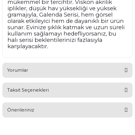
mükemmel bir tercihtir. Viskon akrilik
iplikler, düşük hav yüksekliği ve yüksek
gramajıyla, Galenda Serisi, hem görsel
olarak etkileyici hem de dayanıklı bir ürün
sunar. Evinize şıklık katmak ve uzun süreli
kullanım sağlamayı hedefliyorsanız, bu
halı serisi beklentilerinizi fazlasıyla
karşılayacaktır.
Yorumlar
Taksit Seçenekleri
Bu ürüne ilk yorumu siz yapın!
Önerileriniz
Yorum Yaz
Bu ürünün fiyat bilgisi, resim, ürün açıklamalarında ve diğer