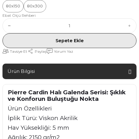
80x150
80x300
Ebat Ölçü Rehberi
Sepete Ekle
Tavsiye Et
Paylaş
Yorum Yaz
Ürün Bilgisi
Pierre Cardin Halı Galenda Serisi: Şıklık
ve Konforun Buluştuğu Nokta
Ürün Özellikleri
İplik Türü: Viskon Akrilik
Hav Yüksekliği: 5 mm
Ağrılık: 2150 gr/m2