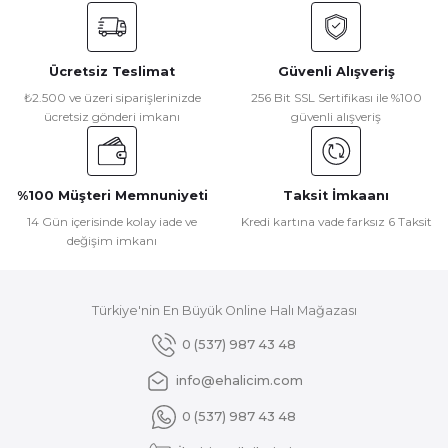
konularda yetersiz gördüğünüz noktaları öneri formunu
kullanarak tarafımıza iletebilirsiniz.
Görüş ve önerileriniz için teşekkür ederiz.
Ücretsiz Teslimat
Güvenli Alışveriş
Ürün resmi kalitesiz, bozuk veya görüntülenemiyor.
₺2.500 ve üzeri siparişlerinizde
256 Bit SSL Sertifikası ile %100
ücretsiz gönderi imkanı
güvenli alışveriş
Ürün açıklamasında eksik bilgiler bulunuyor.
Ürün bilgilerinde hatalar bulunuyor.
Ürün fiyatı diğer sitelerden daha pahalı.
%100 Müşteri Memnuniyeti
Taksit İmkaanı
Bu ürüne benzer farklı alternatifler olmalı.
14 Gün içerisinde kolay iade ve
Kredi kartına vade farksız 6 Taksit
değişim imkanı
Türkiye'nin En Büyük Online Halı Mağazası
Gönder
0 (537) 987 43 48
info@ehalicim.com
0 (537) 987 43 48