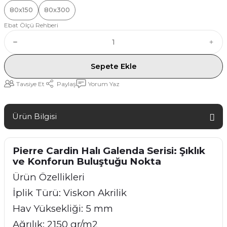
80x150
80x300
Ebat Ölçü Rehberi
Sepete Ekle
Tavsiye Et
Paylaş
Yorum Yaz
Ürün Bilgisi
Pierre Cardin Halı Galenda Serisi: Şıklık
ve Konforun Buluştuğu Nokta
Ürün Özellikleri
İplik Türü: Viskon Akrilik
Hav Yüksekliği: 5 mm
Ağrılık: 2150 gr/m2