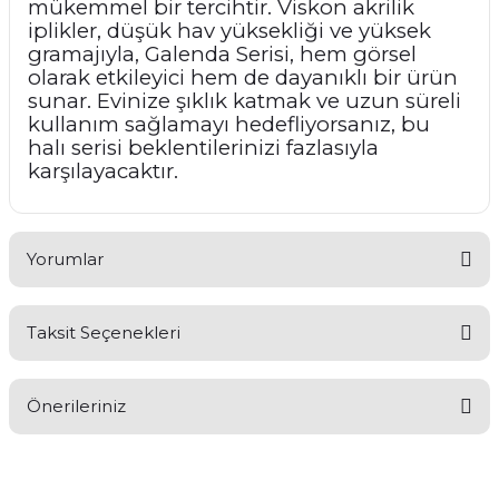
mükemmel bir tercihtir. Viskon akrilik
iplikler, düşük hav yüksekliği ve yüksek
gramajıyla, Galenda Serisi, hem görsel
olarak etkileyici hem de dayanıklı bir ürün
sunar. Evinize şıklık katmak ve uzun süreli
kullanım sağlamayı hedefliyorsanız, bu
halı serisi beklentilerinizi fazlasıyla
karşılayacaktır.
Yorumlar
Taksit Seçenekleri
Bu ürüne ilk yorumu siz yapın!
Önerileriniz
Yorum Yaz
Bu ürünün fiyat bilgisi, resim, ürün açıklamalarında ve diğer