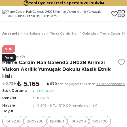
Yeni Üyelere Özel Sepette %20 İNDİRİM
Anasayfa
Markalarımız
Pierre Cardin Halı
Galenda
Pierre Cardin Ha
%10
Yorumlar (0)
Yeni
Pierre Cardin Halı Galenda JH02B Kırmızı
Viskon Akrilik Yumuşak Dokulu Klasik Etnik
Halı
₺ 5.165
₺ 5.739
₺ 579
den başlayan taksitlerle!
Taksit Seçenekleri
Stok Durumu
Stokta var
Renkler
Kırmızı
Havale
4.648,49 TL (%10,00 havale indirimi)
Boyut
160x230
200x290
120x180
100x200
100x300