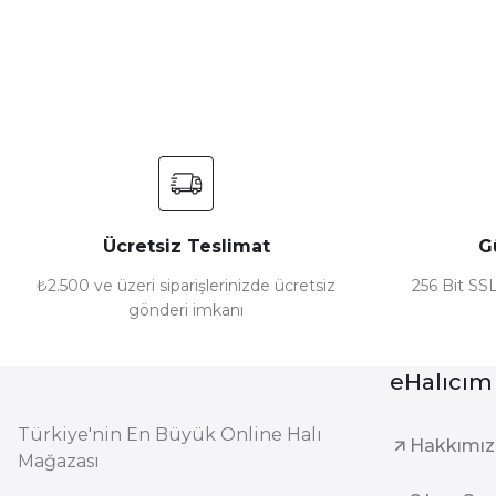
Ürün resmi kalitesiz, bozuk veya görüntülenemiyor.
Ürün açıklamasında eksik bilgiler bulunuyor.
Ürün bilgilerinde hatalar bulunuyor.
Ürün fiyatı diğer sitelerden daha pahalı.
Bu ürüne benzer farklı alternatifler olmalı.
Ücretsiz Teslimat
G
₺2.500 ve üzeri siparişlerinizde ücretsiz
256 Bit SSL
gönderi imkanı
eHalıcım
Türkiye'nin En Büyük Online Halı
Hakkımı
Mağazası