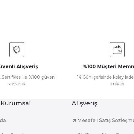
Yorum Yaz
üvenli Alışveriş
%100 Müşteri Memn
 Sertifikası ile %100 güvenli
14 Gün içerisinde kolay iad
alışveriş
imkanı
Gönder
 Kurumsal
Alışveriş
zda
Mesafeli Satış Sözleşm