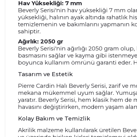
Hav Yüksekliği: 7 mm
Beverly Serisi'nin hav yüksekliği 7 mm ola
yüksekliği, halının ayak altında rahatlık h
temizlemenin ve bakımlarını yapmanın kola
sahiptir.
Ağırlık: 2050 gr
Beverly Serisi'nin ağırlığı 2050 gram olup,
basmasını sağlar ve kayma gibi istenmeyen d
boyunca kullanım ömrünü garanti eder. Hem
Tasarım ve Estetik
Pierre Cardin Halı Beverly Serisi, zarif ve m
mekana mükemmel uyum sağlar. Yumuşak to
yaratır. Beverly Serisi, hem klasik hem de
havasını değiştirirken, modern yaşam alanl
Kolay Bakım ve Temizlik
Akrilik malzeme kullanılarak üretilen Beverl