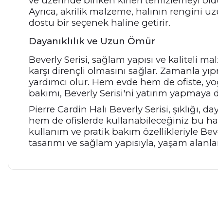
ve üzerinde biriken kirleri temizlemeyi ol
Ayrıca, akrilik malzeme, halının rengini 
dostu bir seçenek haline getirir.
Dayanıklılık ve Uzun Ömür
Beverly Serisi, sağlam yapısı ve kaliteli ma
karşı dirençli olmasını sağlar. Zamanla 
yardımcı olur. Hem evde hem de ofiste, yoğu
bakımı, Beverly Serisi'ni yatırım yapmaya d
Pierre Cardin Halı Beverly Serisi, şıklığı, 
hem de ofislerde kullanabileceğiniz bu halı
kullanım ve pratik bakım özellikleriyle B
tasarımı ve sağlam yapısıyla, yaşam alanla
Bu ürünün fiyat bilgisi, resim, ürün açıklamalarında ve diğer ko
Görüş ve önerileriniz için teşekkür ederiz.