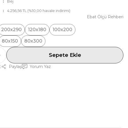
Bej
4.256,56 TL (%10,00 havale indirimi)
Ebat Ölçü Rehberi
200x290
120x180
100x200
80x150
80x300
Sepete Ekle
t
Paylaş
Yorum Yaz