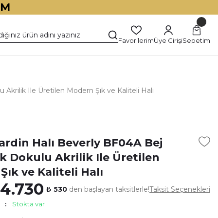
İM
Favorilerim
Üye Girişi
Sepetim
rilik Ile Üretilen Modern Şık ve Kaliteli Halı
)
ardin Halı Beverly BF04A Bej
 Dokulu Akrilik Ile Üretilen
ık ve Kaliteli Halı
 4.730
₺ 530
den başlayan taksitlerle!
Taksit Seçenekleri
Stokta var