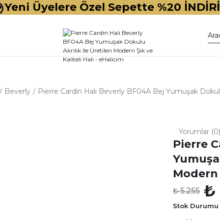
Yeni Üyelere Özel Sepette %20 İNDİR
Beverly
Pierre Cardin Halı Beverly BF04A Bej Yumuşak Dokulu Ak
Yorumlar (0
Pierre C
Yumuşak
Modern Ş
₺
₺ 5.255
Stok Durumu