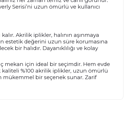
 halınız her zaman temiz ve canlı görünür.
rly Serisi’ni uzun ömürlü ve kullanıcı
alır. Akrilik iplikler, halının aşınmaya
ın estetik değerini uzun süre korumasına
cek bir halıdır. Dayanıklılığı ve kolay
lü iç mekan için ideal bir seçimdir. Hem evde
kaliteli %100 akrilik iplikler, uzun ömürlü
dan mükemmel bir seçenek sunar. Zarif
a iletebilirsiniz.