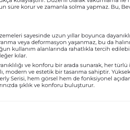
dukça kolaylaştırır. Düzenli olarak vakumlama ile
uzun süre korur ve zamanla solma yapmaz. Bu, Beve
lzemeleri sayesinde uzun yıllar boyunca dayanıklı k
yıpranma veya deformasyon yaşanmaz, bu da halın
n kullanım alanlarında rahatlıkla tercih edilebile
eğer kılar.
dayanıklılığı ve konforu bir arada sunarak, her tür
, modern ve estetik bir tasarıma sahiptir. Yüksek 
everly Serisi, hem görsel hem de fonksiyonel açı
rınızda şıklık ve konforu buluşturur.
nularda yetersiz gördüğünüz noktaları öneri formunu kullanarak tarafımız
Bu ürüne ilk yorumu siz yapın!