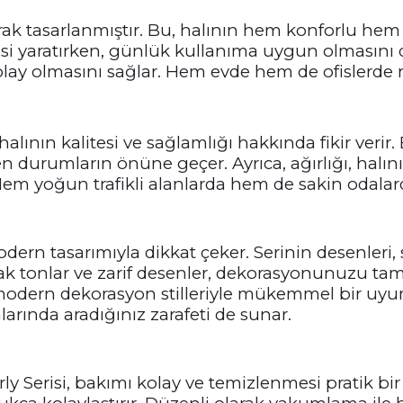
rak tasarlanmıştır. Bu, halının hem konforlu hem 
issi yaratırken, günlük kullanıma uygun olmasını da
y olmasını sağlar. Hem evde hem de ofislerde rah
 halının kalitesi ve sağlamlığı hakkında fikir veri
urumların önüne geçer. Ayrıca, ağırlığı, halının d
 yoğun trafikli alanlarda hem de sakin odalarda
odern tasarımıyla dikkat çeker. Serinin desenleri, s
nlar ve zarif desenler, dekorasyonunuzu tamam
 modern dekorasyon stilleriyle mükemmel bir uyum 
arında aradığınız zarafeti de sunar.
y Serisi, bakımı kolay ve temizlenmesi pratik bir ha