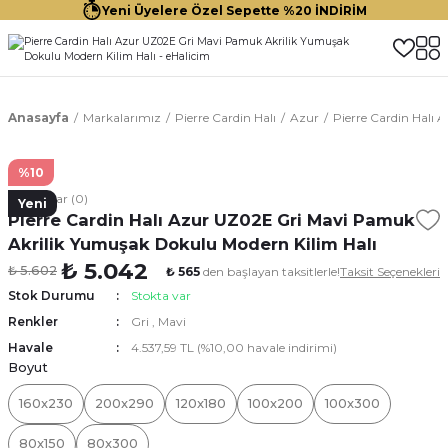
Yeni Üyelere Özel Sepette %20 İNDİRİM
Anasayfa
Markalarımız
Pierre Cardin Halı
Azur
Pierre Cardin Halı
%10
Yorumlar (0)
Yeni
Pierre Cardin Halı Azur UZ02E Gri Mavi Pamuk
Akrilik Yumuşak Dokulu Modern Kilim Halı
₺ 5.042
₺ 5.602
₺ 565
den başlayan taksitlerle!
Taksit Seçenekleri
Stok Durumu
Stokta var
Renkler
Gri
,
Mavi
Havale
4.537,59 TL (%10,00 havale indirimi)
Boyut
160x230
200x290
120x180
100x200
100x300
80x150
80x300