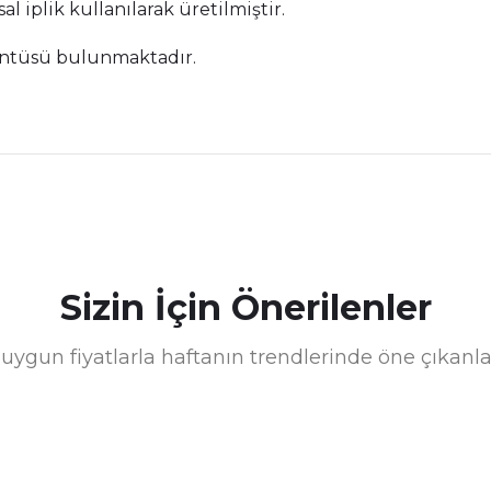
l iplik kullanılarak üretilmiştir.
rüntüsü bulunmaktadır.
nularda yetersiz gördüğünüz noktaları öneri formunu kullanarak tarafımız
Bu ürüne ilk yorumu siz yapın!
Sizin İçin Önerilenler
Yorum Yaz
uygun fiyatlarla haftanın trendlerinde öne çıkanla
%25 İndirim
 Saçaklı Modern Şık Dokuma Taban Halı