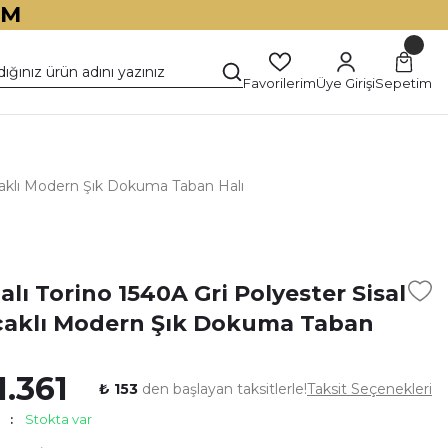
İM
Favorilerim
Üye Girişi
Sepetim
açaklı Modern Şık Dokuma Taban Halı
)
lı Torino 1540A Gri Polyester Sisal
açaklı Modern Şık Dokuma Taban
1.361
₺ 153
den başlayan taksitlerle!
Taksit Seçenekleri
Stokta var