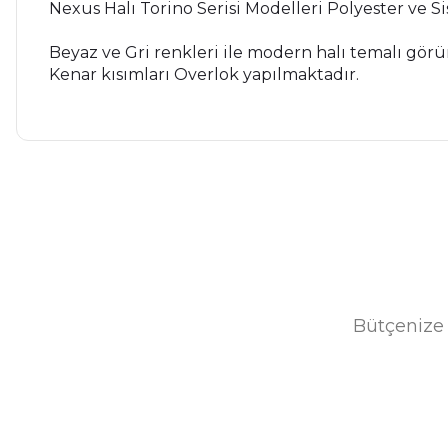
Nexus Halı Torino Serisi Modelleri Polyester ve Sisa
Beyaz ve Gri renkleri ile modern halı temalı gö
Kenar kısımları Overlok yapılmaktadır.
Bu ürünün fiyat bilgisi, resim, ürün açıklamalarında ve diğer ko
Görüş ve önerileriniz için teşekkür ederiz.
Ürün resmi kalitesiz, bozuk veya görüntülenemiyor.
Ürün açıklamasında eksik bilgiler bulunuyor.
Bütçenize 
Ürün bilgilerinde hatalar bulunuyor.
Ürün fiyatı diğer sitelerden daha pahalı.
Nexus Halı
Bu ürüne benzer farklı alternatifler olmalı.
Nexus Halı Torino 1540A Beyaz Polyester Sisal İplik