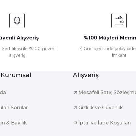
Gönder
üvenli Alışveriş
%100 Müşteri Memn
 Sertifikası ile %100 güvenli
14 Gün içerisinde kolay iad
alışveriş
imkanı
 Kurumsal
Alışveriş
zda
Mesafeli Satış Sözleşm
ulan Sorular
Gizlilik ve Güvenlik
an & Bayilik
İptal ve İade Koşulları