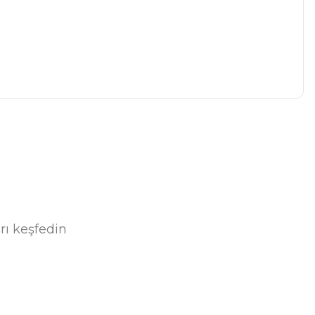
a iletebilirsiniz.
rı keşfedin