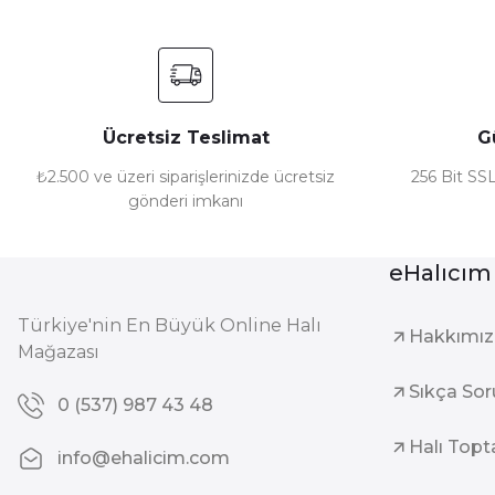
₺ 1.361
₺ 1.815
Ücretsiz Teslimat
G
₺2.500 ve üzeri siparişlerinizde ücretsiz
256 Bit SSL
gönderi imkanı
eHalıcım
Türkiye'nin En Büyük Online Halı
Hakkımı
Mağazası
Sıkça Sor
0 (537) 987 43 48
Halı Topt
info@ehalicim.com