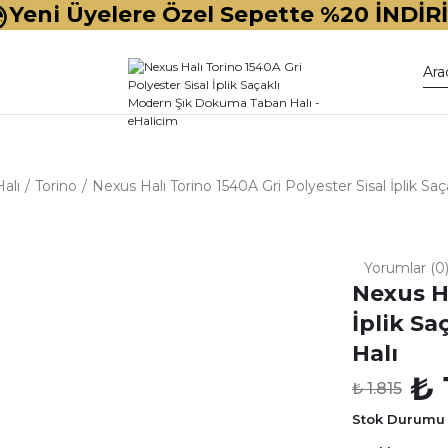
Yeni Üyelere Özel Sepette %20 İNDİR
alı
Torino
Nexus Halı Torino 1540A Gri Polyester Sisal İplik S
Yorumlar (0
Nexus Ha
İplik S
Halı
₺ 
₺ 1.815
Stok Durumu