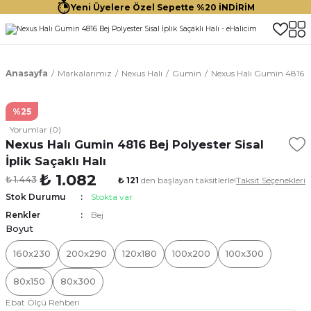
Yeni Üyelere Özel Sepette %20 İNDİRİM
Anasayfa
Markalarımız
Nexus Halı
Gumin
Nexus Halı Gumin 4816 Bej
%25
Yorumlar (0)
Nexus Halı Gumin 4816 Bej Polyester Sisal
İplik Saçaklı Halı
₺ 1.082
₺ 1.443
₺ 121
den başlayan taksitlerle!
Taksit Seçenekleri
Stok Durumu
Stokta var
Renkler
Bej
Boyut
160x230
200x290
120x180
100x200
100x300
80x150
80x300
Ebat Ölçü Rehberi