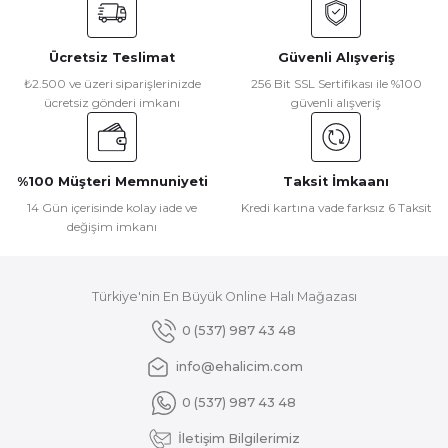
kullanarak tarafımıza iletebilirsiniz.
Görüş ve önerileriniz için teşekkür ederiz.
Ücretsiz Teslimat
Güvenli Alışveriş
Ürün resmi kalitesiz, bozuk veya görüntülenemiyor.
₺2.500 ve üzeri siparişlerinizde
256 Bit SSL Sertifikası ile %100
ücretsiz gönderi imkanı
güvenli alışveriş
Ürün açıklamasında eksik bilgiler bulunuyor.
Ürün bilgilerinde hatalar bulunuyor.
Ürün fiyatı diğer sitelerden daha pahalı.
%100 Müşteri Memnuniyeti
Taksit İmkaanı
Bu ürüne benzer farklı alternatifler olmalı.
14 Gün içerisinde kolay iade ve
Kredi kartına vade farksız 6 Taksit
değişim imkanı
Türkiye'nin En Büyük Online Halı Mağazası
Gönder
0 (537) 987 43 48
info@ehalicim.com
0 (537) 987 43 48
İletişim Bilgilerimiz