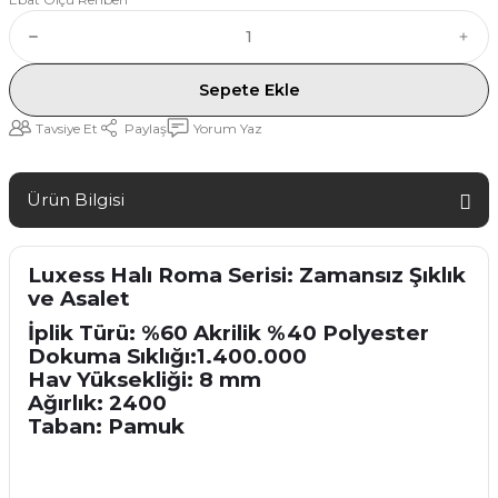
Sepete Ekle
Tavsiye Et
Paylaş
Yorum Yaz
Ürün Bilgisi
Luxess Halı Roma Serisi: Zamansız Şıklık
ve Asalet
İplik Türü: %60 Akrilik %40 Polyester
Dokuma Sıklığı:1.400.000
Hav Yüksekliği: 8 mm
Ağırlık: 2400
Taban: Pamuk