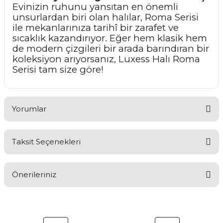
Evinizin ruhunu yansıtan en önemli
unsurlardan biri olan halılar, Roma Serisi
ile mekanlarınıza tarihî bir zarafet ve
sıcaklık kazandırıyor. Eğer hem klasik hem
de modern çizgileri bir arada barındıran bir
koleksiyon arıyorsanız, Luxess Halı Roma
Serisi tam size göre!
Yorumlar
Taksit Seçenekleri
Bu ürüne ilk yorumu siz yapın!
Önerileriniz
Yorum Yaz
Bu ürünün fiyat bilgisi, resim, ürün açıklamalarında ve diğer
konularda yetersiz gördüğünüz noktaları öneri formunu