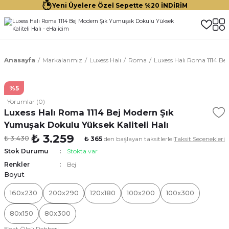
Yeni Üyelere Özel Sepette %20 İNDİRİM
Anasayfa
Markalarımız
Luxess Halı
Roma
Luxess Halı Roma 1114 Be
%5
Yorumlar (0)
Luxess Halı Roma 1114 Bej Modern Şık
Yumuşak Dokulu Yüksek Kaliteli Halı
₺ 3.259
₺ 3.430
₺ 365
den başlayan taksitlerle!
Taksit Seçenekleri
Stok Durumu
Stokta var
Renkler
Bej
Boyut
160x230
200x290
120x180
100x200
100x300
80x150
80x300
Ebat Ölçü Rehberi