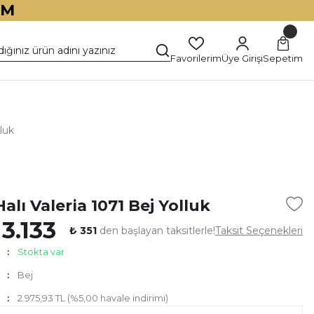
İM
Favorilerim
Üye Girişi
Sepetim
lluk
)
alı Valeria 1071 Bej Yolluk
 3.133
₺ 351
den başlayan taksitlerle!
Taksit Seçenekleri
Stokta var
Bej
2.975,93 TL (%5,00 havale indirimi)