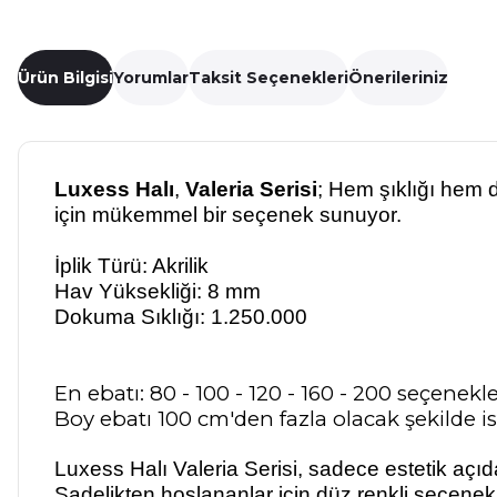
Ürün Bilgisi
Yorumlar
Taksit Seçenekleri
Önerileriniz
Luxess Halı
,
Valeria Serisi
;
Hem şıklığı hem d
için mükemmel bir seçenek sunuyor.
İplik Türü: Akrilik
Hav Yüksekliği: 8 mm
Dokuma Sıklığı: 1.250.000
En ebatı: 80 - 100 - 120 - 160 - 200 seçenekle
Boy ebatı 100 cm'den fazla olacak şekilde ist
Luxess Halı Valeria Serisi, sadece estetik açıd
Sadelikten hoşlananlar için düz renkli seçenek