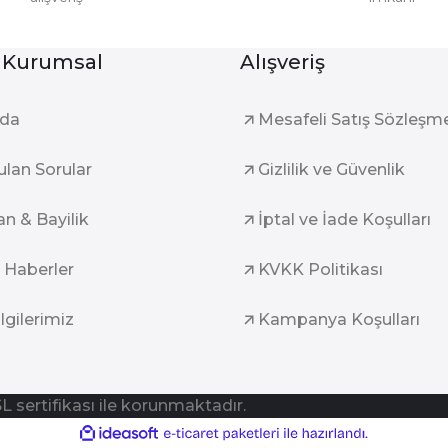
Gönder
 Kurumsal
Alışveriş
zda
Mesafeli Satış Sözleşm
ulan Sorular
Gizlilik ve Güvenlik
an & Bayilik
İptal ve İade Koşulları
 Haberler
KVKK Politikası
ilgilerimiz
Kampanya Koşulları
SL sertifikası ile korunmaktadır.
ile
ideasoft
e-