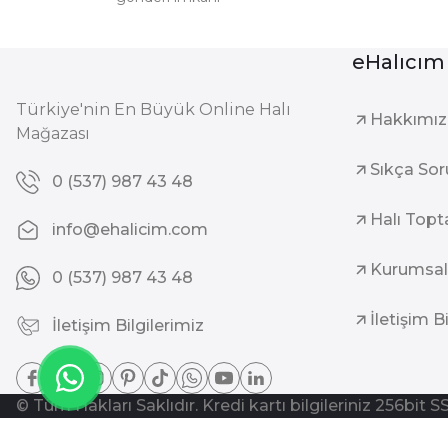
eHalıcım
Türkiye'nin En Büyük Online Halı
Hakkımı
Mağazası
Sıkça Sor
0 (537) 987 43 48
Halı Topt
info@ehalicim.com
Kurumsal
0 (537) 987 43 48
İletişim B
İletişim Bilgilerimiz
© Tüm Hakları Saklıdır. Kredi kartı bilgileriniz 256bit S