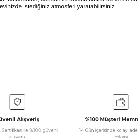
vinizde istediğiniz atmosferi yaratabilirsiniz.
nularda yetersiz gördüğünüz noktaları öneri formunu kullanarak tarafımız
Bu ürüne ilk yorumu siz yapın!
Yorum Yaz
üvenli Alışveriş
%100 Müşteri Memn
 Sertifikası ile %100 güvenli
14 Gün içerisinde kolay iad
alışveriş
imkanı