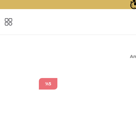
An
%5