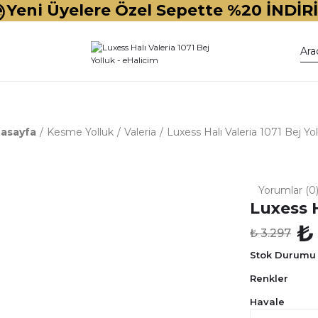
Yeni Üyelere Özel Sepette %20 İNDİR
asayfa
Kesme Yolluk
Valeria
Luxess Halı Valeria 1071 Bej Yo
Yorumlar (0
Luxess H
₺
₺ 3.297
Stok Durumu
Renkler
Havale