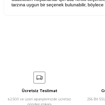
tarzına uygun bir seçenek bulunabilir, böylece e
Bu ürünün fiyat bilgisi, resim, ürün açıklamalarında ve diğer ko
Görüş ve önerileriniz için teşekkür ederiz.
Ürün resmi kalitesiz, bozuk veya görüntülenemiyor.
Ürün açıklamasında eksik bilgiler bulunuyor.
Ürün bilgilerinde hatalar bulunuyor.
Ürün fiyatı diğer sitelerden daha pahalı.
Bu ürüne benzer farklı alternatifler olmalı.
Ücretsiz Teslimat
G
₺2.500 ve üzeri siparişlerinizde ücretsiz
256 Bit SSL
gönderi imkanı