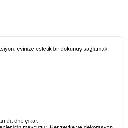
ksiyon, evinize estetik bir dokunuş sağlamak
an da öne çıkar.
edenler için mevcuttur. Her zevke ve dekorasyon