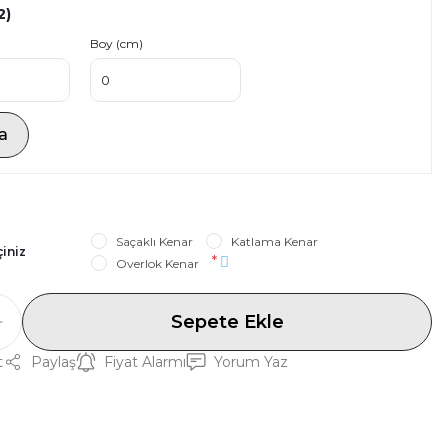
2)
Boy (cm)
a
Saçaklı Kenar
Katlama Kenar
çiniz
*
Overlok Kenar
Sepete Ekle
t
Paylaş
Fiyat Alarmı
Yorum Yaz