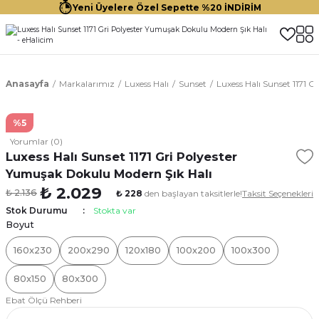
Yeni Üyelere Özel Sepette %20 İNDİRİM
Anasayfa
Markalarımız
Luxess Halı
Sunset
Luxess Halı Sunset 1171 
%5
Yorumlar (0)
Luxess Halı Sunset 1171 Gri Polyester
Yumuşak Dokulu Modern Şık Halı
₺ 2.029
₺ 2.136
₺ 228
den başlayan taksitlerle!
Taksit Seçenekleri
Stok Durumu
Stokta var
Boyut
160x230
200x290
120x180
100x200
100x300
80x150
80x300
Ebat Ölçü Rehberi