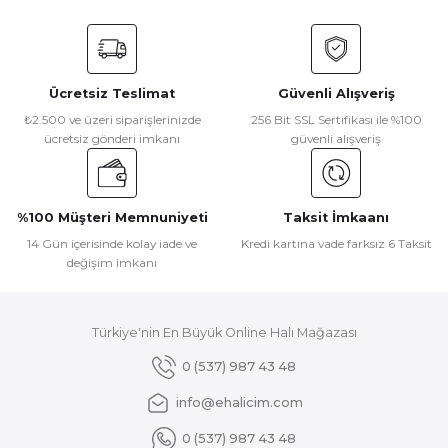
Bu ürünün fiyat bilgisi, resim, ürün açıklamalarında ve diğer
konularda yetersiz gördüğünüz noktaları öneri formunu
kullanarak tarafımıza iletebilirsiniz.
Görüş ve önerileriniz için teşekkür ederiz.
Ücretsiz Teslimat
Güvenli Alışveriş
Ürün resmi kalitesiz, bozuk veya görüntülenemiyor.
₺2.500 ve üzeri siparişlerinizde
256 Bit SSL Sertifikası ile %100
ücretsiz gönderi imkanı
güvenli alışveriş
Ürün açıklamasında eksik bilgiler bulunuyor.
Ürün bilgilerinde hatalar bulunuyor.
Ürün fiyatı diğer sitelerden daha pahalı.
%100 Müşteri Memnuniyeti
Taksit İmkaanı
Bu ürüne benzer farklı alternatifler olmalı.
14 Gün içerisinde kolay iade ve
Kredi kartına vade farksız 6 Taksit
değişim imkanı
Türkiye'nin En Büyük Online Halı Mağazası
Gönder
0 (537) 987 43 48
info@ehalicim.com
0 (537) 987 43 48