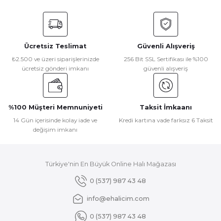
Bu ürünün fiyat bilgisi, resim, ürün açıklamalarında ve diğer
konularda yetersiz gördüğünüz noktaları öneri formunu
kullanarak tarafımıza iletebilirsiniz.
Görüş ve önerileriniz için teşekkür ederiz.
Ücretsiz Teslimat
Güvenli Alışveriş
Ürün resmi kalitesiz, bozuk veya görüntülenemiyor.
₺2.500 ve üzeri siparişlerinizde
256 Bit SSL Sertifikası ile %100
ücretsiz gönderi imkanı
güvenli alışveriş
Ürün açıklamasında eksik bilgiler bulunuyor.
Ürün bilgilerinde hatalar bulunuyor.
Ürün fiyatı diğer sitelerden daha pahalı.
%100 Müşteri Memnuniyeti
Taksit İmkaanı
Bu ürüne benzer farklı alternatifler olmalı.
14 Gün içerisinde kolay iade ve
Kredi kartına vade farksız 6 Taksit
değişim imkanı
Türkiye'nin En Büyük Online Halı Mağazası
Gönder
0 (537) 987 43 48
info@ehalicim.com
0 (537) 987 43 48