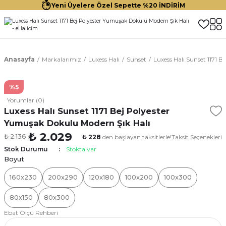
Yeni Üyelere Özel Sepette %20 İNDİRİM
Anasayfa
Markalarımız
Luxess Halı
Sunset
Luxess Halı Sunset 1171 
%5
Yorumlar (0)
Luxess Halı Sunset 1171 Bej Polyester
Yumuşak Dokulu Modern Şık Halı
₺ 2.029
₺ 2.136
₺ 228
den başlayan taksitlerle!
Taksit Seçenekleri
Stok Durumu
Stokta var
Boyut
160x230
200x290
120x180
100x200
100x300
80x150
80x300
Ebat Ölçü Rehberi