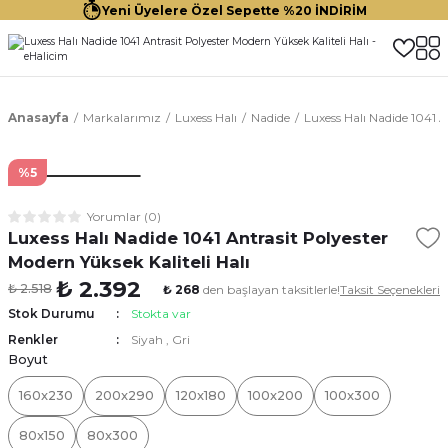
Yeni Üyelere Özel Sepette %20 İNDİRİM
Anasayfa
Markalarımız
Luxess Halı
Nadide
Luxess Halı Nadide 1041 A
%5
Yorumlar (0)
Luxess Halı Nadide 1041 Antrasit Polyester
Modern Yüksek Kaliteli Halı
₺ 2.392
₺ 2.518
₺ 268
den başlayan taksitlerle!
Taksit Seçenekleri
Stok Durumu
Stokta var
Renkler
Siyah
,
Gri
Boyut
160x230
200x290
120x180
100x200
100x300
80x150
80x300