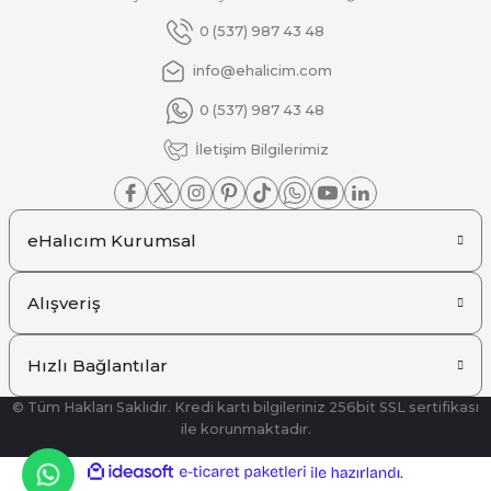
Gönder
0 (537) 987 43 48
info@ehalicim.com
0 (537) 987 43 48
İletişim Bilgilerimiz
eHalıcım Kurumsal
Alışveriş
Hızlı Bağlantılar
© Tüm Hakları Saklıdır. Kredi kartı bilgileriniz 256bit SSL sertifikası
ile korunmaktadır.
ideasoft
ile
e-
hazırlandı.
ticaret