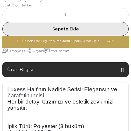
Ebat Ölçü Rehberi
Sepete Ekle
Bu Üründe Özel Ölçü Yapılmaktadır. Sipariş Vermek için TIKLAYIN
Tavsiye Et
Paylaş
Yorum Yaz
Ürün Bilgisi
Luxess Halı'nın Nadide Serisi; Elegansın ve
Zarafetin İncisi
Her bir detay, tarzımızı ve estetik zevkimizi
yansıtır.
İplik Türü: Polyester (3 büküm)