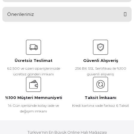
Bu ürüne ilk yorumu siz yapın!
Önerileriniz
Yorum Yaz
Bu ürünün fiyat bilgisi, resim, ürün açıklamalarında ve diğer
konularda yetersiz gördüğünüz noktaları öneri formunu
kullanarak tarafımıza iletebilirsiniz.
Görüş ve önerileriniz için teşekkür ederiz.
Ücretsiz Teslimat
Güvenli Alışveriş
Ürün resmi kalitesiz, bozuk veya görüntülenemiyor.
₺2.500 ve üzeri siparişlerinizde
256 Bit SSL Sertifikası ile %100
ücretsiz gönderi imkanı
güvenli alışveriş
Ürün açıklamasında eksik bilgiler bulunuyor.
Ürün bilgilerinde hatalar bulunuyor.
Ürün fiyatı diğer sitelerden daha pahalı.
%100 Müşteri Memnuniyeti
Taksit İmkaanı
Bu ürüne benzer farklı alternatifler olmalı.
14 Gün içerisinde kolay iade ve
Kredi kartına vade farksız 6 Taksit
değişim imkanı
Türkiye'nin En Büyük Online Halı Mağazası