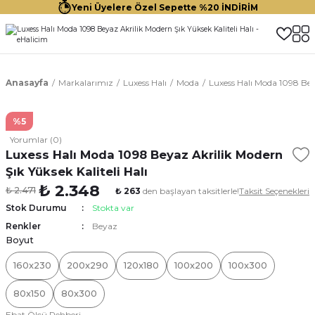
Yeni Üyelere Özel Sepette %20 İNDİRİM
Anasayfa
Markalarımız
Luxess Halı
Moda
Luxess Halı Moda 1098 Beya
%5
Yorumlar (0)
Luxess Halı Moda 1098 Beyaz Akrilik Modern
Şık Yüksek Kaliteli Halı
₺ 2.348
₺ 2.471
₺ 263
den başlayan taksitlerle!
Taksit Seçenekleri
Stok Durumu
Stokta var
Renkler
Beyaz
Boyut
160x230
200x290
120x180
100x200
100x300
80x150
80x300
Ebat Ölçü Rehberi