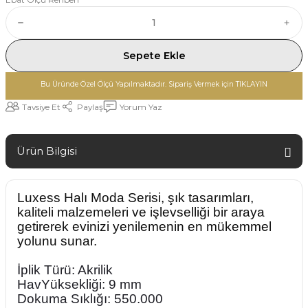
Sepete Ekle
Bu Üründe Özel Ölçü Yapılmaktadır. Sipariş Vermek için TIKLAYIN
Tavsiye Et
Paylaş
Yorum Yaz
Ürün Bilgisi
Luxess Halı
Moda Serisi, şık tasarımları,
kaliteli malzemeleri ve işlevselliği bir araya
getirerek evinizi yenilemenin en mükemmel
yolunu sunar.
İplik Türü: Akrilik
HavYüksekliği: 9 mm
Dokuma Sıklığı: 550.000