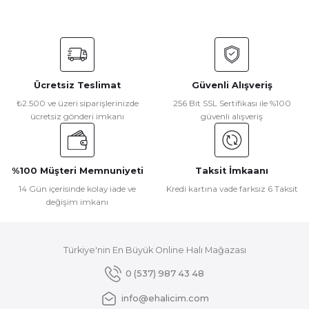
Bu ürünün fiyat bilgisi, resim, ürün açıklamalarında ve diğer
konularda yetersiz gördüğünüz noktaları öneri formunu
kullanarak tarafımıza iletebilirsiniz.
Görüş ve önerileriniz için teşekkür ederiz.
Ücretsiz Teslimat
Güvenli Alışveriş
Ürün resmi kalitesiz, bozuk veya görüntülenemiyor.
₺2.500 ve üzeri siparişlerinizde
256 Bit SSL Sertifikası ile %100
ücretsiz gönderi imkanı
güvenli alışveriş
Ürün açıklamasında eksik bilgiler bulunuyor.
Ürün bilgilerinde hatalar bulunuyor.
Ürün fiyatı diğer sitelerden daha pahalı.
%100 Müşteri Memnuniyeti
Taksit İmkaanı
Bu ürüne benzer farklı alternatifler olmalı.
14 Gün içerisinde kolay iade ve
Kredi kartına vade farksız 6 Taksit
değişim imkanı
Türkiye'nin En Büyük Online Halı Mağazası
Gönder
0 (537) 987 43 48
info@ehalicim.com