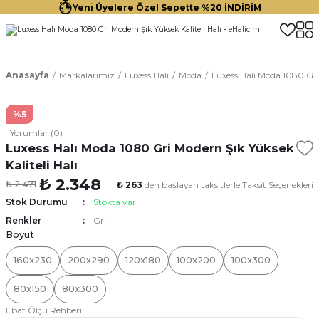
Yeni Üyelere Özel Sepette %20 İNDİRİM
Anasayfa
Markalarımız
Luxess Halı
Moda
Luxess Halı Moda 1080 Gri 
%5
Yorumlar (0)
Luxess Halı Moda 1080 Gri Modern Şık Yüksek
Kaliteli Halı
₺ 2.348
₺ 2.471
₺ 263
den başlayan taksitlerle!
Taksit Seçenekleri
Stok Durumu
Stokta var
Renkler
Gri
Boyut
160x230
200x290
120x180
100x200
100x300
80x150
80x300
Ebat Ölçü Rehberi