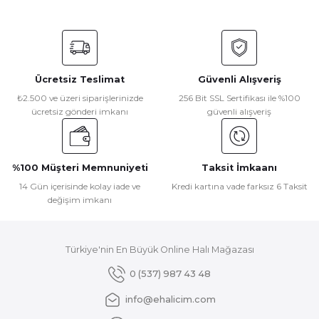
Bu ürünün fiyat bilgisi, resim, ürün açıklamalarında ve diğer
konularda yetersiz gördüğünüz noktaları öneri formunu
kullanarak tarafımıza iletebilirsiniz.
Görüş ve önerileriniz için teşekkür ederiz.
Ücretsiz Teslimat
Güvenli Alışveriş
Ürün resmi kalitesiz, bozuk veya görüntülenemiyor.
₺2.500 ve üzeri siparişlerinizde
256 Bit SSL Sertifikası ile %100
ücretsiz gönderi imkanı
güvenli alışveriş
Ürün açıklamasında eksik bilgiler bulunuyor.
Ürün bilgilerinde hatalar bulunuyor.
Ürün fiyatı diğer sitelerden daha pahalı.
%100 Müşteri Memnuniyeti
Taksit İmkaanı
Bu ürüne benzer farklı alternatifler olmalı.
14 Gün içerisinde kolay iade ve
Kredi kartına vade farksız 6 Taksit
değişim imkanı
Türkiye'nin En Büyük Online Halı Mağazası
Gönder
0 (537) 987 43 48
info@ehalicim.com