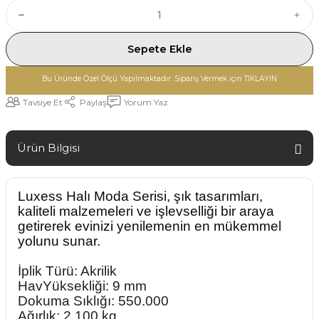
Sepete Ekle
Bu Üründe Özel Ölçü Yapılmaktadır. Sipariş Vermek için TIKLAYIN
Tavsiye Et
Paylaş
Yorum Yaz
Ürün Bilgisi
Luxess Halı
Moda Serisi, şık tasarımları,
kaliteli malzemeleri ve işlevselliği bir araya
getirerek evinizi yenilemenin en mükemmel
yolunu sunar.
İplik Türü: Akrilik
HavYüksekliği: 9 mm
Dokuma Sıklığı: 550.000
Ağırlık: 2.100 kg