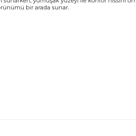
sunarken, yumuşak yüzeyi ile konfor hissini ön p
 görünümü bir arada sunar.
nularda yetersiz gördüğünüz noktaları öneri formunu kullanarak tarafımız