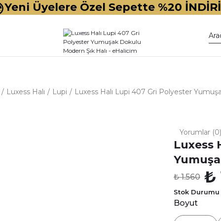
Yeni Üyelere Özel Sepette %20 İNDİR
Luxess Halı
Lupi
Luxess Halı Lupi 407 Gri Polyester Yumuş
Yorumlar (0
Luxess H
Yumuşak
₺ 
₺ 1.560
Stok Durumu
Boyut