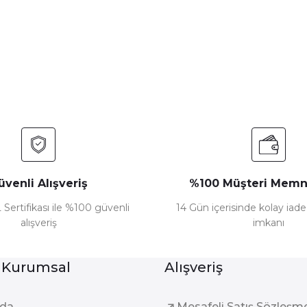
Bu ürüne ilk yorumu siz yapın!
Yorum Yaz
üvenli Alışveriş
%100 Müşteri Memn
 Sertifikası ile %100 güvenli
14 Gün içerisinde kolay iad
alışveriş
imkanı
Gönder
 Kurumsal
Alışveriş
zda
Mesafeli Satış Sözleşm