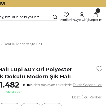
İM
Favorilerim
Üye Girişi
Sepetim
ak Dokulu Modern Şık Halı
)
alı Lupi 407 Gri Polyester
 Dokulu Modern Şık Halı
1.482
₺ 166
den başlayan taksitlerle!
Taksit Seçenekleri
Stokta var
Ebat Ölçü Rehberi