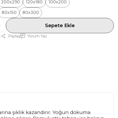
200x290
120x180
100x200
80x150
80x300
Sepete Ekle
t
Paylaş
Yorum Yaz
arına şıklık kazandırır. Yoğun dokuma