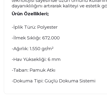
teknolojisi sayesinde uzun ömürlü kullanım 
dayanıklılığını artırarak kaliteyi ve estetik
Ürün Özellikleri;
-İplik Türü: Polyester
-İlmek Sıklığı: 672.000
-Ağırlık: 1.550 gr/m²
-Hav Yüksekliği: 6 mm
-Taban: Pamuk Atkı
-Dokuma Tipi: Güçlü Dokuma Sistemi
Bu ürünün fiyat bilgisi, resim, ürün açıklamalarında ve diğer ko