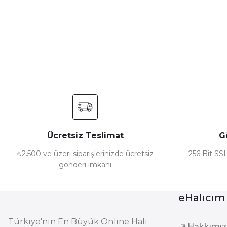
Görüş ve önerileriniz için teşekkür ederiz.
Ürün resmi kalitesiz, bozuk veya görüntülenemiyor.
Ürün açıklamasında eksik bilgiler bulunuyor.
Ürün bilgilerinde hatalar bulunuyor.
Ürün fiyatı diğer sitelerden daha pahalı.
Bu ürüne benzer farklı alternatifler olmalı.
Ücretsiz Teslimat
G
₺2.500 ve üzeri siparişlerinizde ücretsiz
256 Bit SSL
gönderi imkanı
eHalıcım
Türkiye'nin En Büyük Online Halı
Hakkımı