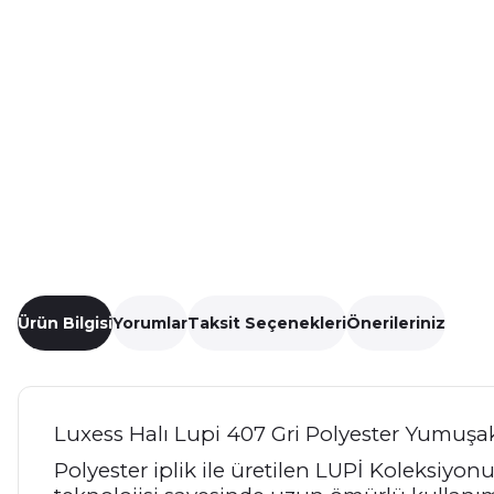
Ürün Bilgisi
Yorumlar
Taksit Seçenekleri
Önerileriniz
Luxess Halı Lupi 407 Gri Polyester Yumuşa
Polyester iplik ile üretilen LUPİ Koleksiy