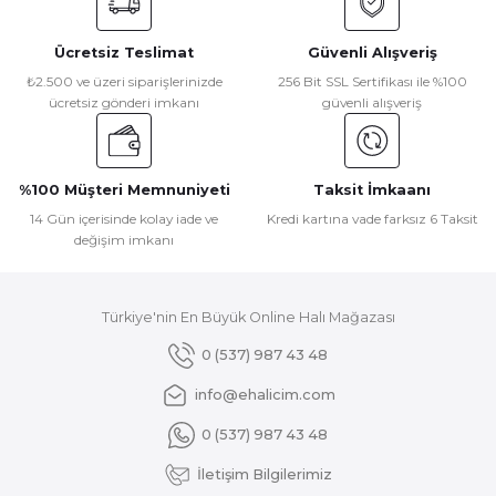
Görüş ve önerileriniz için teşekkür ederiz.
Ücretsiz Teslimat
Güvenli Alışveriş
Ürün resmi kalitesiz, bozuk veya görüntülenemiyor.
₺2.500 ve üzeri siparişlerinizde
256 Bit SSL Sertifikası ile %100
ücretsiz gönderi imkanı
güvenli alışveriş
Ürün açıklamasında eksik bilgiler bulunuyor.
Ürün bilgilerinde hatalar bulunuyor.
Ürün fiyatı diğer sitelerden daha pahalı.
%100 Müşteri Memnuniyeti
Taksit İmkaanı
Bu ürüne benzer farklı alternatifler olmalı.
14 Gün içerisinde kolay iade ve
Kredi kartına vade farksız 6 Taksit
değişim imkanı
Türkiye'nin En Büyük Online Halı Mağazası
Gönder
0 (537) 987 43 48
info@ehalicim.com
0 (537) 987 43 48
İletişim Bilgilerimiz