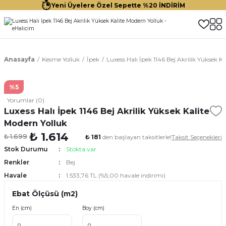
Yeni Üyelere Özel Sepette %20 İNDİRİM
Anasayfa
Kesme Yolluk
İpek
Luxess Halı İpek 1146 Bej Akrilik Yüksek K
%5
Yorumlar (0)
Luxess Halı İpek 1146 Bej Akrilik Yüksek Kalite
Modern Yolluk
₺ 1.614
₺ 1.699
₺ 181
den başlayan taksitlerle!
Taksit Seçenekleri
Stok Durumu
Stokta var
Renkler
Bej
Havale
1.533,76 TL (%5,00 havale indirimi)
Ebat Ölçüsü (m2)
En (cm)
Boy (cm)