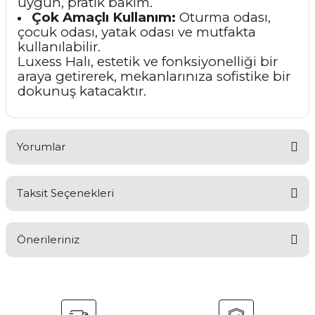
uygun, pratik bakım.
Çok Amaçlı Kullanım:
Oturma odası,
çocuk odası, yatak odası ve mutfakta
kullanılabilir.
Luxess Halı, estetik ve fonksiyonelliği bir
araya getirerek, mekanlarınıza sofistike bir
dokunuş katacaktır.
Yorumlar
Taksit Seçenekleri
Bu ürüne ilk yorumu siz yapın!
Önerileriniz
Yorum Yaz
Bu ürünün fiyat bilgisi, resim, ürün açıklamalarında ve diğer
konularda yetersiz gördüğünüz noktaları öneri formunu
kullanarak tarafımıza iletebilirsiniz.