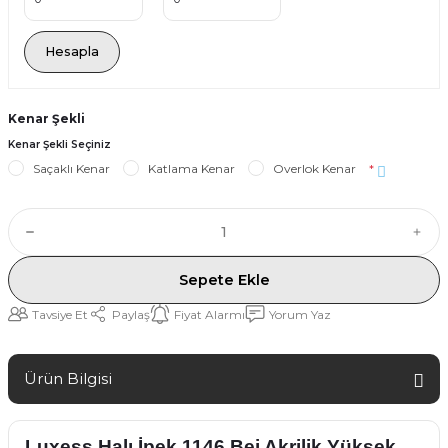
Hesapla
Kenar Şekli
Kenar Şekli Seçiniz
Saçaklı Kenar
Katlama Kenar
Overlok Kenar
*
Sepete Ekle
Tavsiye Et
Paylaş
Fiyat Alarmı
Yorum Yaz
Ürün Bilgisi
Luxess Halı İpek 1146 Bej Akrilik Yüksek