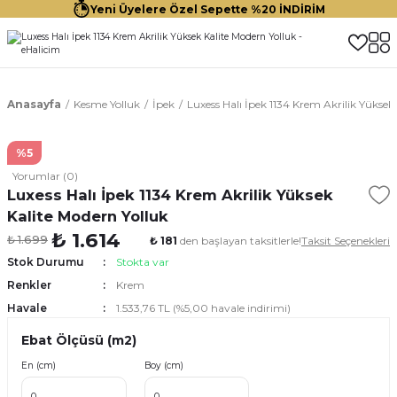
Yeni Üyelere Özel Sepette %20 İNDİRİM
Anasayfa
Kesme Yolluk
İpek
Luxess Halı İpek 1134 Krem Akrilik Yüksek
%5
Yorumlar (0)
Luxess Halı İpek 1134 Krem Akrilik Yüksek
Kalite Modern Yolluk
₺ 1.614
₺ 1.699
₺ 181
den başlayan taksitlerle!
Taksit Seçenekleri
Stok Durumu
Stokta var
Renkler
Krem
Havale
1.533,76 TL (%5,00 havale indirimi)
Ebat Ölçüsü (m2)
En (cm)
Boy (cm)