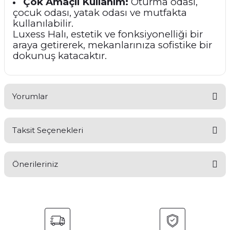
Çok Amaçlı Kullanım:
Oturma odası,
çocuk odası, yatak odası ve mutfakta
kullanılabilir.
Luxess Halı, estetik ve fonksiyonelliği bir
araya getirerek, mekanlarınıza sofistike bir
dokunuş katacaktır.
Yorumlar
Taksit Seçenekleri
Bu ürüne ilk yorumu siz yapın!
Önerileriniz
Yorum Yaz
Bu ürünün fiyat bilgisi, resim, ürün açıklamalarında ve diğer
konularda yetersiz gördüğünüz noktaları öneri formunu
kullanarak tarafımıza iletebilirsiniz.
Görüş ve önerileriniz için teşekkür ederiz.