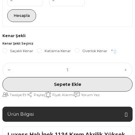
Hesapla
Kenar Şekli
Kenar Şekli Seçiniz
Saçaklı Kenar
Katlama Kenar
Overlok Kenar
*
Sepete Ekle
Tavsiye Et
Paylaş
Fiyat Alarmı
Yorum Yaz
Ürün Bilgisi
Luxess Halı İpek 1134 Krem Akrilik Yüksek