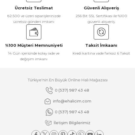
Ücretsiz Teslimat
Güvenli Alışveriş
Ürün resmi kalitesiz, bozuk veya görüntülenemiyor.
₺2.500 ve üzeri siparişlerinizde
256 Bit SSL Sertifikası ile %100
ücretsiz gönderi imkanı
güvenli alışveriş
Ürün açıklamasında eksik bilgiler bulunuyor.
Ürün bilgilerinde hatalar bulunuyor.
Ürün fiyatı diğer sitelerden daha pahalı.
%100 Müşteri Memnuniyeti
Taksit İmkaanı
Bu ürüne benzer farklı alternatifler olmalı.
14 Gün içerisinde kolay iade ve
Kredi kartına vade farksız 6 Taksit
değişim imkanı
Türkiye'nin En Büyük Online Halı Mağazası
Gönder
0 (537) 987 43 48
info@ehalicim.com
0 (537) 987 43 48
İletişim Bilgilerimiz