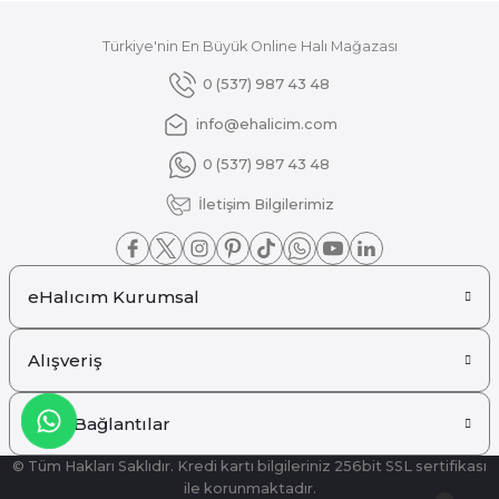
Türkiye'nin En Büyük Online Halı Mağazası
Gönder
0 (537) 987 43 48
info@ehalicim.com
0 (537) 987 43 48
İletişim Bilgilerimiz
eHalıcım Kurumsal
Alışveriş
Hızlı Bağlantılar
© Tüm Hakları Saklıdır. Kredi kartı bilgileriniz 256bit SSL sertifikası
ile korunmaktadır.