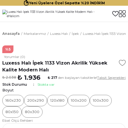
Yeni Üyelere Özel Sepette %20 İNDİRİM
Anasayfa
Markalarımız
Luxess Halı
İpek
Luxess Halı İpek 1133 Vizon 
%5
Yorumlar (0)
Luxess Halı İpek 1133 Vizon Akrilik Yüksek
Kalite Modern Halı
₺ 1.936
₺ 2.038
₺ 217
den başlayan taksitlerle!
Taksit Seçenekleri
Stok Durumu
Stokta var
Boyut
160x230
200x290
120x180
100x200
100x300
80x150
80x300
Ebat Ölçü Rehberi