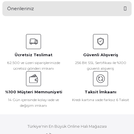
Önerileriniz
Yorum Yaz
Bu ürünün fiyat bilgisi, resim, ürün açıklamalarında ve diğer
konularda yetersiz gördüğünüz noktaları öneri formunu
kullanarak tarafımıza iletebilirsiniz.
Görüş ve önerileriniz için teşekkür ederiz.
Ücretsiz Teslimat
Güvenli Alışveriş
Ürün resmi kalitesiz, bozuk veya görüntülenemiyor.
₺2.500 ve üzeri siparişlerinizde
256 Bit SSL Sertifikası ile %100
ücretsiz gönderi imkanı
güvenli alışveriş
Ürün açıklamasında eksik bilgiler bulunuyor.
Ürün bilgilerinde hatalar bulunuyor.
Ürün fiyatı diğer sitelerden daha pahalı.
%100 Müşteri Memnuniyeti
Taksit İmkaanı
Bu ürüne benzer farklı alternatifler olmalı.
14 Gün içerisinde kolay iade ve
Kredi kartına vade farksız 6 Taksit
değişim imkanı
Türkiye'nin En Büyük Online Halı Mağazası