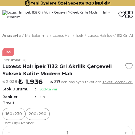
Yeni Üyelere Özel Sepette %20 İNDİRİM
Anasayfa
Markalarımız
Luxess Halı
İpek
Luxess Halı İpek 1132 Gri Ak
%5
Yorumlar (0)
Luxess Halı İpek 1132 Gri Akrilik Çerçeveli
Yüksek Kalite Modern Halı
₺ 1.936
₺ 2.038
₺ 217
den başlayan taksitlerle!
Taksit Seçenekleri
Stok Durumu
Stokta var
Renkler
Gri
Boyut
160x230
200x290
Ebat Ölçü Rehberi