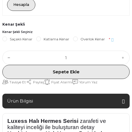
Hesapla
Kenar Şekli
Kenar Şekli Seçiniz
Saçaklı Kenar
Katlama Kenar
Overlok Kenar
*
Sepete Ekle
Tavsiye Et
Paylaş
Fiyat Alarmı
Yorum Yaz
Ürün Bilgisi
Luxess Halı Hermes Serisi
zarafeti ve
kaliteyi inceliği ile buluşturan detay