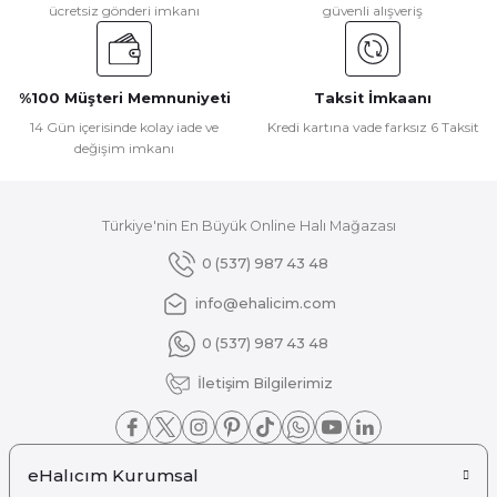
ücretsiz gönderi imkanı
güvenli alışveriş
Ürün açıklamasında eksik bilgiler bulunuyor.
Ürün bilgilerinde hatalar bulunuyor.
Ürün fiyatı diğer sitelerden daha pahalı.
%100 Müşteri Memnuniyeti
Taksit İmkaanı
Bu ürüne benzer farklı alternatifler olmalı.
14 Gün içerisinde kolay iade ve
Kredi kartına vade farksız 6 Taksit
değişim imkanı
Türkiye'nin En Büyük Online Halı Mağazası
Gönder
0 (537) 987 43 48
info@ehalicim.com
0 (537) 987 43 48
İletişim Bilgilerimiz
eHalıcım Kurumsal