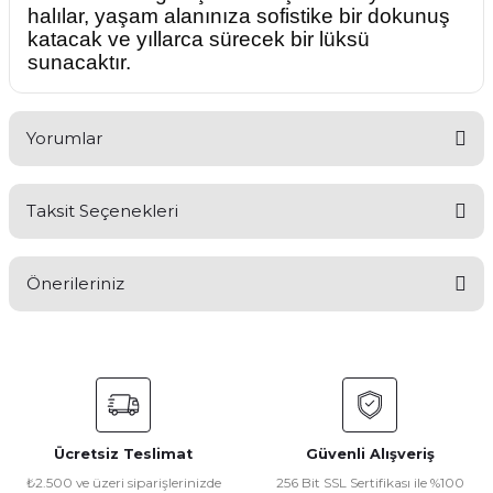
halılar, yaşam alanınıza sofistike bir dokunuş
katacak ve yıllarca sürecek bir lüksü
sunacaktır.
Yorumlar
Taksit Seçenekleri
Bu ürüne ilk yorumu siz yapın!
Önerileriniz
Yorum Yaz
Bu ürünün fiyat bilgisi, resim, ürün açıklamalarında ve diğer
konularda yetersiz gördüğünüz noktaları öneri formunu
kullanarak tarafımıza iletebilirsiniz.
Görüş ve önerileriniz için teşekkür ederiz.
Ücretsiz Teslimat
Güvenli Alışveriş
Ürün resmi kalitesiz, bozuk veya görüntülenemiyor.
₺2.500 ve üzeri siparişlerinizde
256 Bit SSL Sertifikası ile %100