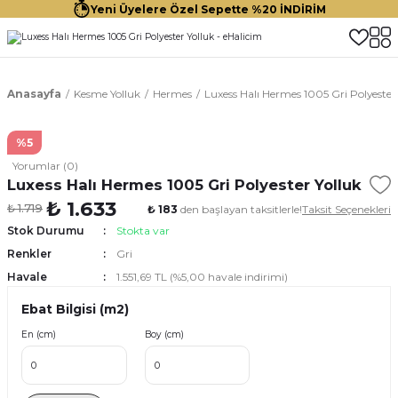
Yeni Üyelere Özel Sepette %20 İNDİRİM
Anasayfa
Kesme Yolluk
Hermes
Luxess Halı Hermes 1005 Gri Polyester
%5
Yorumlar (0)
Luxess Halı Hermes 1005 Gri Polyester Yolluk
₺ 1.633
₺ 1.719
₺ 183
den başlayan taksitlerle!
Taksit Seçenekleri
Stok Durumu
Stokta var
Renkler
Gri
Havale
1.551,69 TL (%5,00 havale indirimi)
Ebat Bilgisi (m2)
En (cm)
Boy (cm)