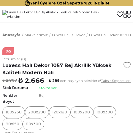
Yeni Üyelere Özel Sepette %20 İNDİRİM
Anasayfa
Markalarımız
Luxess Halı
Dekor
Luxess Halı Dekor 1057 Bej
%5
Yorumlar (0)
Luxess Halı Dekor 1057 Bej Akrilik Yüksek
Kaliteli Modern Halı
₺ 2.666
₺ 2.807
₺ 299
den başlayan taksitlerle!
Taksit Seçenekleri
Stok Durumu
Stokta var
Renkler
Bej
Boyut
160x230
200x290
120x180
100x200
100x300
80x150
80x300
Ebat Ölçü Rehberi