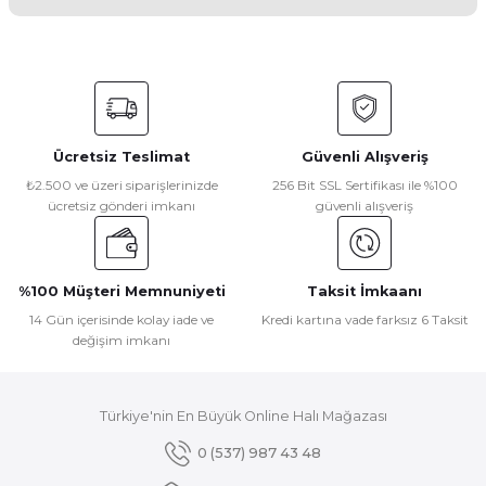
Yorum Yaz
Bu ürünün fiyat bilgisi, resim, ürün açıklamalarında ve diğer
konularda yetersiz gördüğünüz noktaları öneri formunu
kullanarak tarafımıza iletebilirsiniz.
Görüş ve önerileriniz için teşekkür ederiz.
Ücretsiz Teslimat
Güvenli Alışveriş
Ürün resmi kalitesiz, bozuk veya görüntülenemiyor.
₺2.500 ve üzeri siparişlerinizde
256 Bit SSL Sertifikası ile %100
ücretsiz gönderi imkanı
güvenli alışveriş
Ürün açıklamasında eksik bilgiler bulunuyor.
Ürün bilgilerinde hatalar bulunuyor.
Ürün fiyatı diğer sitelerden daha pahalı.
%100 Müşteri Memnuniyeti
Taksit İmkaanı
Bu ürüne benzer farklı alternatifler olmalı.
14 Gün içerisinde kolay iade ve
Kredi kartına vade farksız 6 Taksit
değişim imkanı
Türkiye'nin En Büyük Online Halı Mağazası
Gönder
0 (537) 987 43 48