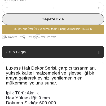
Sepete Ekle
Bu Üründe Özel Ölçü Yapılmaktadır. Sipariş Vermek için TIKLAYIN
Tavsiye Et
Paylaş
Yorum Yaz
Ürün Bilgisi
Luxess Halı
Dekor Serisi, çarpıcı tasarımları,
yüksek kaliteli malzemeleri ve işlevselliği bir
araya getirerek evinizi yenilemenin en
mükemmel yolunu sunar.
İplik Türü: Akrilik
Hav Yüksekliği: 9 mm
Dokuma Sıklığı: 600.000